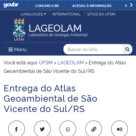
COMUNICA BR
ACESSO À INFORMAÇÃO
PARTI
Casa Civil
LANGUAGES
INTERNATIONAL
SÍTIOS DA UFSM
IR
PARA
LAGEOLAM
Ministério da Justiça e Segurança Pública
O
Laboratório de Geologia Ambiental
CONTEÚDO
Ministério da Defesa
Buscar no no Sítio
Busca
Busca:
Menu Principal do Sítio
Menu
Busc
Ministério das Relações Exteriores
Você está aqui:
UFSM
>
LAGEOLAM
>
Entrega do Atlas
Geoambiental de São Vicente do Sul/RS
Ministério da Economia
Entrega do Atlas
Início do conteúdo
Ministério da Infraestrutura
Geoambiental de São
Vicente do Sul/RS
Ministério da Agricultura, Pecuária e Abastecimento
Ministério da Educação
Copiar para área 