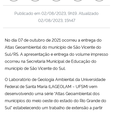
Ministério da Cidadania
Publicado em
02/08/2023, 9h19
. Atualizado
Ministério da Saúde
02/08/2023, 15h47
Ministério de Minas e Energia
No dia 07 de outubro de 2021 ocorreu a entrega do
Ministério da Ciência, Tecnologia, Inovações e Comunicações
Atlas Geoambiental do município de São Vicente do
Sul/RS. A apresentação e entrega do volume impresso
Ministério do Meio Ambiente
ocorreu na Secretaria Municipal de Educação do
município de São Vicente do Sul.
Ministério do Turismo
O Laboratório de Geologia Ambiental da Universidade
Ministério do Desenvolvimento Regional
Federal de Santa Maria (LAGEOLAM – UFSM) vem
desenvolvendo uma série “Atlas Geoambiental dos
Controladoria-Geral da União
municípios do meio oeste do estado do Rio Grande do
Sul” estabelecendo um trabalho de extensão a partir
Ministério da Mulher, da Família e dos Direitos Humanos