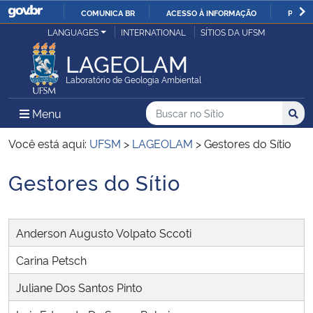
COMUNICA BR
ACESSO À INFORMAÇÃO
PARTI
Casa Civil
LANGUAGES
INTERNATIONAL
SÍTIOS DA UFSM
IR
PARA
LAGEOLAM
Ministério da Justiça e Segurança Pública
O
Laboratório de Geologia Ambiental
CONTEÚDO
Ministério da Defesa
Buscar no no Sítio
Busca
Busca:
Menu Principal do Sítio
Menu
Busc
Ministério das Relações Exteriores
Você está aqui:
UFSM
>
LAGEOLAM
>
Gestores do Sítio
Gestores do Sítio
Ministério da Economia
Início do conteúdo
Ministério da Infraestrutura
Anderson Augusto Volpato Sccoti
Ministério da Agricultura, Pecuária e Abastecimento
Carina Petsch
Juliane Dos Santos Pinto
Ministério da Educação