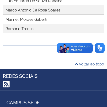
Luis Eduardo De Souza Robaina
Ministério da Cidadania
Marco Antonio Da Rosa Soares
Ministério da Saúde
Marinéli Moraes Gaberti
Romario Trentin
Ministério de Minas e Energia
Ministério da Ciência, Tecnologia, Inovações e Comunicações
Ministério do Meio Ambiente
Voltar ao topo
Ministério do Turismo
REDES SOCIAIS:
Ministério do Desenvolvimento Regional
RSS
Controladoria-Geral da União
CAMPUS SEDE
Ministério da Mulher, da Família e dos Direitos Humanos