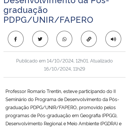
Ministério da Cidadania
graduação
PDPG/UNIR/FAPERO
Ministério da Saúde
Ministério de Minas e Energia
Copiar para área 
Ministério da Ciência, Tecnologia, Inovações e Comunicações
Publicado em
14/10/2024, 12h01
. Atualizado
Ministério do Meio Ambiente
16/10/2024, 11h29
Ministério do Turismo
Professor Romario Trentin, esteve participando do II
Ministério do Desenvolvimento Regional
Seminário do Programa de Desenvolvimento da Pós-
graduação PDPG/UNIR/FAPERO, promovido pelos
Controladoria-Geral da União
programas de Pós-graduação em Geografia (PPGG),
Desenvolvimento Regional e Meio Ambiente (PGDRA) e
Ministério da Mulher, da Família e dos Direitos Humanos