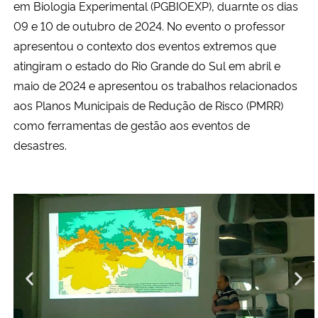
em Biologia Experimental (PGBIOEXP), duarnte os dias
09 e 10 de outubro de 2024. No evento o professor
Secretaria-Geral
apresentou o contexto dos eventos extremos que
atingiram o estado do Rio Grande do Sul em abril e
Secretaria de Governo
maio de 2024 e apresentou os trabalhos relacionados
aos Planos Municipais de Redução de Risco (PMRR)
Gabinete de Segurança Institucional
como ferramentas de gestão aos eventos de
desastres.
Advocacia-Geral da União
Banco Central do Brasil
Planalto