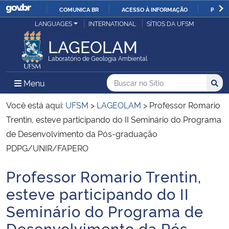
COMUNICA BR
ACESSO À INFORMAÇÃO
PARTI
Casa Civil
LANGUAGES
INTERNATIONAL
SÍTIOS DA UFSM
IR
PARA
LAGEOLAM
Ministério da Justiça e Segurança Pública
O
Laboratório de Geologia Ambiental
CONTEÚDO
Ministério da Defesa
Buscar no no Sítio
Busca
Busca:
Menu Principal do Sítio
Menu
Busc
Ministério das Relações Exteriores
Você está aqui:
UFSM
>
LAGEOLAM
>
Professor Romario
Trentin, esteve participando do II Seminário do Programa
Ministério da Economia
de Desenvolvimento da Pós-graduação
PDPG/UNIR/FAPERO
Ministério da Infraestrutura
Professor Romario Trentin,
Início do conteúdo
Ministério da Agricultura, Pecuária e Abastecimento
esteve participando do II
Seminário do Programa de
Ministério da Educação
Desenvolvimento da Pós-