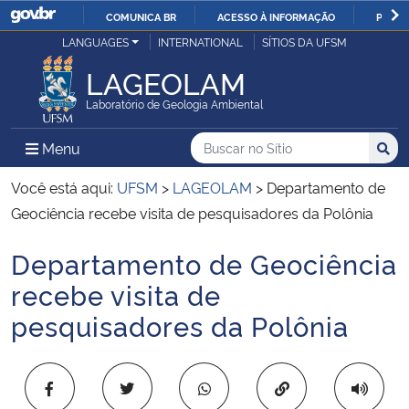
COMUNICA BR
ACESSO À INFORMAÇÃO
PARTI
Casa Civil
LANGUAGES
INTERNATIONAL
SÍTIOS DA UFSM
IR
PARA
LAGEOLAM
Ministério da Justiça e Segurança Pública
O
Laboratório de Geologia Ambiental
CONTEÚDO
Ministério da Defesa
Buscar no no Sítio
Busca
Busca:
Menu Principal do Sítio
Menu
Busc
Ministério das Relações Exteriores
Você está aqui:
UFSM
>
LAGEOLAM
>
Departamento de
Geociência recebe visita de pesquisadores da Polônia
Ministério da Economia
Departamento de Geociência
Início do conteúdo
Ministério da Infraestrutura
recebe visita de
pesquisadores da Polônia
Ministério da Agricultura, Pecuária e Abastecimento
Ministério da Educação
Copiar para área 