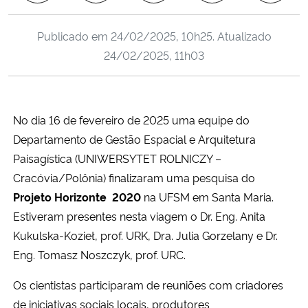
Ministério da Cidadania
Publicado em
24/02/2025, 10h25
. Atualizado
Ministério da Saúde
24/02/2025, 11h03
Ministério de Minas e Energia
No dia 16 de fevereiro de 2025 uma equipe do
Ministério da Ciência, Tecnologia, Inovações e Comunicações
Departamento de Gestão Espacial e Arquitetura
Paisagística (UNIWERSYTET ROLNICZY –
Ministério do Meio Ambiente
Cracóvia/Polônia) finalizaram uma pesquisa do
Ministério do Turismo
Projeto Horizonte 2020
na UFSM em Santa Maria.
Estiveram presentes nesta viagem o Dr. Eng. Anita
Ministério do Desenvolvimento Regional
Kukulska-Kozieł, prof. URK, Dra. Julia Gorzelany e Dr.
Eng. Tomasz Noszczyk, prof. URC.
Controladoria-Geral da União
Os cientistas participaram de reuniões com criadores
de iniciativas sociais locais, produtores
Ministério da Mulher, da Família e dos Direitos Humanos