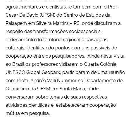
agroalimentares e cientistas, e também com o Prof.
Secretaria-Geral
Cesar De David (UFSM) do
Centro de Estudos da
Paisagem
em Silveira Martins – RS, onde discutiram a
Secretaria de Governo
respeito das transformações socioespaciais,
ordenamento do território regional e paisagens
Gabinete de Segurança Institucional
culturais, identificando pontos comuns passíveis de
cooperação entre os pesquisadores. Ainda nesta visita
Advocacia-Geral da União
ao Brasil os professores v
isitaram o Quarta Colônia
UNESCO Global Geopark
, participaram de uma reunião
Banco Central do Brasil
com Profa. Andréa Valli Nummer no Departamento de
Geociência da UFSM em Santa Maria, onde
Planalto
conversaram sobre temas de suas respectivas
atividades científicas e estabeleceram cooperação
mútua em pesquisa.