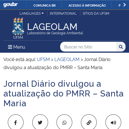
COMUNICA BR
ACESSO À INFORMAÇÃO
PARTI
Casa Civil
LANGUAGES
INTERNATIONAL
SÍTIOS DA UFSM
IR
PARA
LAGEOLAM
Ministério da Justiça e Segurança Pública
O
Laboratório de Geologia Ambiental
CONTEÚDO
Ministério da Defesa
Buscar no no Sítio
Busca
Busca:
Menu Principal do Sítio
Menu
Busc
Ministério das Relações Exteriores
Você está aqui:
UFSM
>
LAGEOLAM
>
Jornal Diário
divulgou a atualização do PMRR – Santa Maria
Ministério da Economia
Jornal Diário divulgou a
Início do conteúdo
Ministério da Infraestrutura
atualização do PMRR – Santa
Maria
Ministério da Agricultura, Pecuária e Abastecimento
Ministério da Educação
Copiar para área 