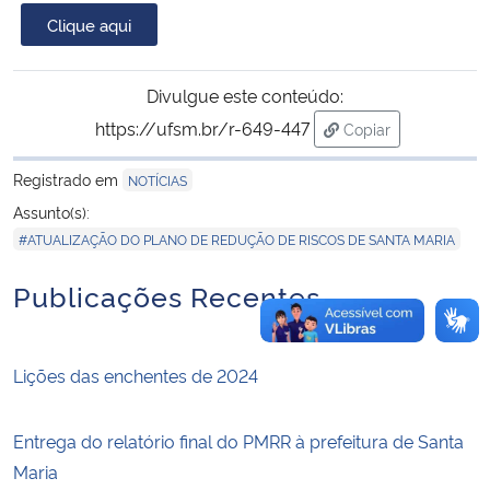
Clique aqui
Secretaria-Geral
Divulgue este conteúdo:
Secretaria de Governo
https://ufsm.br/r-649-447
Copiar
para área de trans
Gabinete de Segurança Institucional
Registrado em
NOTÍCIAS
Assunto(s):
Advocacia-Geral da União
#ATUALIZAÇÃO DO PLANO DE REDUÇÃO DE RISCOS DE SANTA MARIA
Banco Central do Brasil
Publicações Recentes
Planalto
Lições das enchentes de 2024
Entrega do relatório final do PMRR à prefeitura de Santa
Maria