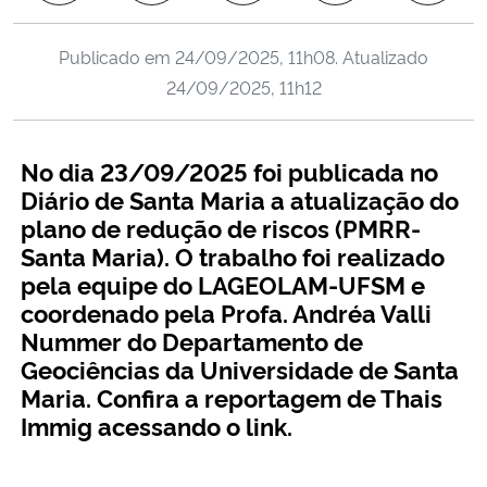
Ministério da Cidadania
Publicado em
24/09/2025, 11h08
. Atualizado
Ministério da Saúde
24/09/2025, 11h12
Ministério de Minas e Energia
No dia 23/09/2025 foi publicada no
Ministério da Ciência, Tecnologia, Inovações e Comunicações
Diário de Santa Maria a atualização do
plano de redução de riscos (PMRR-
Santa Maria). O trabalho foi realizado
Ministério do Meio Ambiente
pela equipe do LAGEOLAM-UFSM e
coordenado pela Profa. Andréa Valli
Ministério do Turismo
Nummer do Departamento de
Geociências da Universidade de Santa
Ministério do Desenvolvimento Regional
Maria.
Confira
a reportagem de Thais
Immig
acessando o link.
Controladoria-Geral da União
Ministério da Mulher, da Família e dos Direitos Humanos