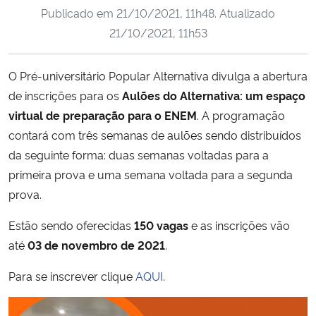
Publicado em
21/10/2021, 11h48
. Atualizado
Ministério da Cidadania
21/10/2021, 11h53
Ministério da Saúde
O Pré-universitário Popular Alternativa divulga a abertura
Ministério de Minas e Energia
de inscrições para os
Aulões do Alternativa: um espaço
virtual de preparação para o ENEM
. A programação
Ministério da Ciência, Tecnologia, Inovações e Comunicações
contará com três semanas de aulões sendo distribuídos
da seguinte forma: duas semanas voltadas para a
Ministério do Meio Ambiente
primeira prova e uma semana voltada para a segunda
prova.
Ministério do Turismo
Estão sendo oferecidas
150 vagas
e as inscrições vão
Ministério do Desenvolvimento Regional
até
03 de novembro de 2021
.
Controladoria-Geral da União
Para se inscrever clique
AQUI
.
Ministério da Mulher, da Família e dos Direitos Humanos