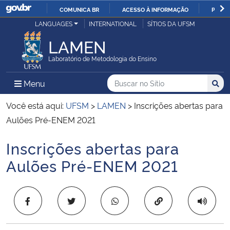
COMUNICA BR
ACESSO À INFORMAÇÃO
PARTI
Casa Civil
LANGUAGES
INTERNATIONAL
SÍTIOS DA UFSM
IR
PARA
LAMEN
Ministério da Justiça e Segurança Pública
O
Laboratório de Metodologia do Ensino
CONTEÚDO
Ministério da Defesa
Buscar no no Sítio
Busca
Busca:
Menu Principal do Sítio
Menu
Busc
Ministério das Relações Exteriores
Você está aqui:
UFSM
>
LAMEN
>
Inscrições abertas para
Aulões Pré-ENEM 2021
Ministério da Economia
Inscrições abertas para
Início do conteúdo
Ministério da Infraestrutura
Aulões Pré-ENEM 2021
Ministério da Agricultura, Pecuária e Abastecimento
Copiar para área 
Ministério da Educação