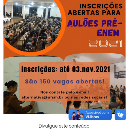
Secretaria-Geral
Secretaria de Governo
Gabinete de Segurança Institucional
Advocacia-Geral da União
Banco Central do Brasil
Planalto
Divulgue este conteúdo: