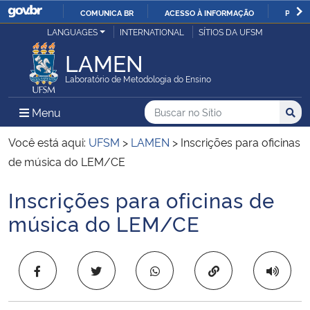
COMUNICA BR
ACESSO À INFORMAÇÃO
PARTI
Casa Civil
LANGUAGES
INTERNATIONAL
SÍTIOS DA UFSM
IR
PARA
LAMEN
Ministério da Justiça e Segurança Pública
O
Laboratório de Metodologia do Ensino
CONTEÚDO
Ministério da Defesa
Buscar no no Sítio
Busca
Busca:
Menu Principal do Sítio
Menu
Busc
Ministério das Relações Exteriores
Você está aqui:
UFSM
>
LAMEN
>
Inscrições para oficinas
de música do LEM/CE
Ministério da Economia
Inscrições para oficinas de
Início do conteúdo
Ministério da Infraestrutura
música do LEM/CE
Ministério da Agricultura, Pecuária e Abastecimento
Copiar para área 
Ministério da Educação