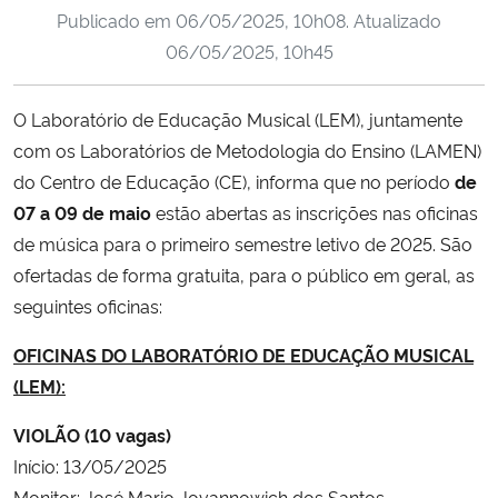
Publicado em
06/05/2025, 10h08
. Atualizado
Ministério da Cidadania
06/05/2025, 10h45
Ministério da Saúde
O Laboratório de Educação Musical (LEM), juntamente
Ministério de Minas e Energia
com os Laboratórios de Metodologia do Ensino (LAMEN)
do Centro de Educação (CE), informa que no período
de
Ministério da Ciência, Tecnologia, Inovações e Comunicações
07 a 09 de maio
estão abertas as inscrições nas oficinas
de música para o primeiro semestre letivo de 2025. São
Ministério do Meio Ambiente
ofertadas de forma gratuita, para o público em geral, as
seguintes oficinas:
Ministério do Turismo
OFICINAS DO LABORATÓRIO DE EDUCAÇÃO MUSICAL
Ministério do Desenvolvimento Regional
(LEM):
Controladoria-Geral da União
VIOLÃO (10 vagas)
Início: 13/05/2025
Ministério da Mulher, da Família e dos Direitos Humanos
Monitor: José Mario Jovannowich dos Santos