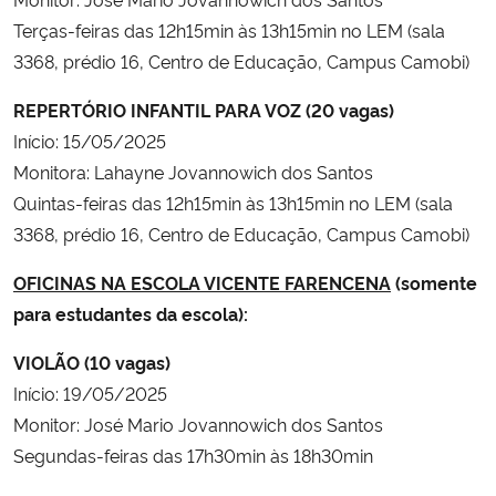
Terças-feiras das 12h15min às 13h15min no LEM (sala
Secretaria-Geral
3368, prédio 16, Centro de Educação, Campus Camobi)
REPERTÓRIO INFANTIL PARA VOZ (20 vagas)
Secretaria de Governo
Início: 15/05/2025
Gabinete de Segurança Institucional
Monitora: Lahayne Jovannowich dos Santos
Quintas-feiras das 12h15min às 13h15min no LEM (sala
Advocacia-Geral da União
3368, prédio 16, Centro de Educação, Campus Camobi)
OFICINAS NA ESCOLA VICENTE FARENCENA
(somente
Banco Central do Brasil
para estudantes da escola):
Planalto
VIOLÃO (10 vagas)
Início: 19/05/2025
Monitor: José Mario Jovannowich dos Santos
Segundas-feiras das 17h30min às 18h30min