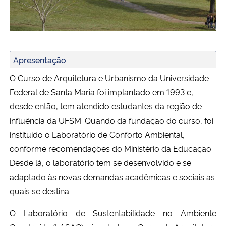
Ministério da Cidadania
Ministério da Saúde
Banner1
Apresentação
Ministério de Minas e Energia
O Curso de Arquitetura e Urbanismo da Universidade
Ministério da Ciência, Tecnologia, Inovações e Comunicações
Federal de Santa Maria foi implantado em 1993 e,
desde então, tem atendido estudantes da região de
Ministério do Meio Ambiente
influência da UFSM. Quando da fundação do curso, foi
instituído o Laboratório de Conforto Ambiental,
Ministério do Turismo
conforme recomendações do Ministério da Educação.
Desde lá, o laboratório tem se desenvolvido e se
Ministério do Desenvolvimento Regional
adaptado às novas demandas acadêmicas e sociais as
quais se destina.
Controladoria-Geral da União
O Laboratório de Sustentabilidade no Ambiente
Ministério da Mulher, da Família e dos Direitos Humanos