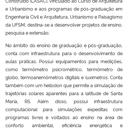
Construído (LASAC), vinculado ao Curso de Arquitetura
e Urbanismo e aos programas de pós-graduação em
Secretaria-Geral
Engenharia Civil e Arquitetura, Urbanismo e Paisagismo
da UFSM, destina-se a desenvolver projetos de ensino,
Secretaria de Governo
pesquisa e extensão.
Gabinete de Segurança Institucional
No âmbito do ensino de graduação e pós-graduação,
conta com infraestrutura para o desenvolvimento de
Advocacia-Geral da União
aulas práticas. Possui equipamentos para medições,
como termômetro psicrométrico, termômetro de
Banco Central do Brasil
globo, termoanemômetros digitais e luxímetros. Conta
também com um heliodon que permite a simulação de
Planalto
trajetórias solares aparentes para a latitude de Santa
Maria, RS. Além disso, possui infraestrutura
computacional para simulações expeditas com
programas livres e voltados ao ensino na área de
conforto ambiental, eficiência energética e