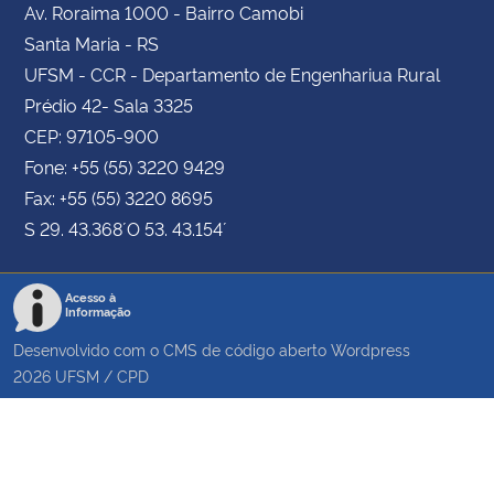
Av. Roraima 1000 - Bairro Camobi
Santa Maria - RS
UFSM - CCR - Departamento de Engenhariua Rural
Prédio 42- Sala 3325
CEP: 97105-900
Fone: +55 (55) 3220 9429
Fax: +55 (55) 3220 8695
S 29. 43.368´ O 53. 43.154´
Acesso à
Informação
Desenvolvido com o CMS de código aberto
Wordpress
2026
UFSM
/
CPD