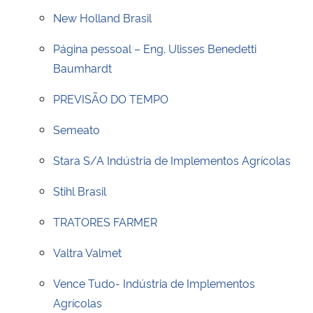
New Holland Brasil
Secretaria-Geral
Página pessoal – Eng. Ulisses Benedetti
Baumhardt
Secretaria de Governo
PREVISÃO DO TEMPO
Gabinete de Segurança Institucional
Semeato
Advocacia-Geral da União
Stara S/A Indústria de Implementos Agrícolas
Banco Central do Brasil
Stihl Brasil
Planalto
TRATORES FARMER
Valtra Valmet
Vence Tudo- Indústria de Implementos
Agrícolas