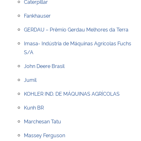
Caterpillar
Ministério da Cidadania
Fankhauser
Ministério da Saúde
GERDAU – Prêmio Gerdau Melhores da Terra
Ministério de Minas e Energia
Imasa- Indústria de Máquinas Agrícolas Fuchs
S/A
Ministério da Ciência, Tecnologia, Inovações e Comunicações
John Deere Brasil
Ministério do Meio Ambiente
Jumil
Ministério do Turismo
KOHLER IND. DE MÁQUINAS AGRÍCOLAS
Ministério do Desenvolvimento Regional
Kunh BR
Marchesan Tatu
Controladoria-Geral da União
Massey Ferguson
Ministério da Mulher, da Família e dos Direitos Humanos