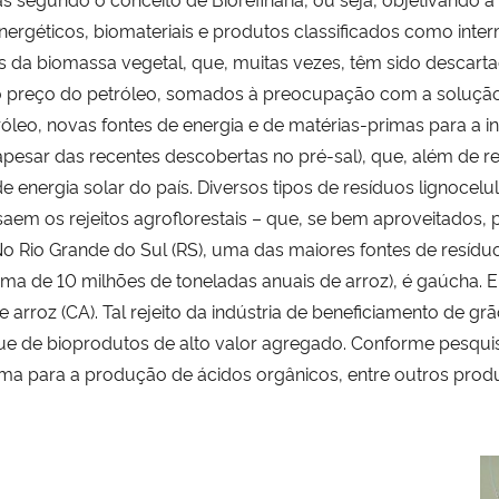
rgéticos, biomateriais e produtos classificados como inter
os da biomassa vegetal, que, muitas vezes, têm sido descar
 preço do petróleo, somados à preocupação com a solução d
leo, novas fontes de energia e de matérias-primas para a in
(apesar das recentes descobertas no pré-sal), que, além de r
 de energia solar do país. Diversos tipos de resíduos lignoce
saem os rejeitos agroflorestais – que, se bem aproveitados,
o Rio Grande do Sul (RS), uma das maiores fontes de resíduo
ima de 10 milhões de toneladas anuais de arroz), é gaúcha.
 arroz (CA). Tal rejeito da indústria de beneficiamento de 
que de bioprodutos de alto valor agregado. Conforme pesqu
ima para a produção de ácidos orgânicos, entre outros produ