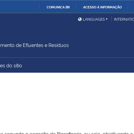
COMUNICA BR
ACESSO À INFORMAÇÃO
Ministério da Defesa
Ministério das Relações
Mini
IR
LANGUAGES
INTERNATI
Exteriores
PARA
O
Ministério da Cidadania
Ministério da Saúde
Mini
CONTEÚDO
amento de Efluentes e Resíduos
es do sítio
Ministério do
Controladoria-Geral da
Mini
Desenvolvimento Regional
União
Famí
Hum
Advocacia-Geral da União
Banco Central do Brasil
Plan
egundo o conceito de Biorefinaria, ou seja, objetivando 