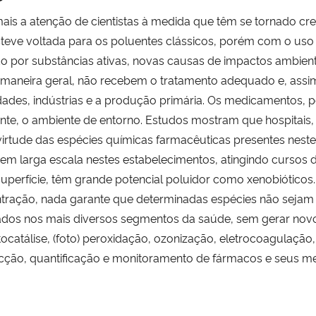
is a atenção de cientistas à medida que têm se tornado cre
steve voltada para os poluentes clássicos, porém com o us
ído por substâncias ativas, novas causas de impactos ambien
e maneira geral, não recebem o tratamento adequado e, as
dades, indústrias e a produção primária. Os medicamentos, 
e, o ambiente de entorno. Estudos mostram que hospitais, c
irtude das espécies químicas farmacêuticas presentes nestes
s em larga escala nestes estabelecimentos, atingindo cursos 
perfície, têm grande potencial poluidor como xenobióticos. 
ração, nada garante que determinadas espécies não sejam 
ados nos mais diversos segmentos da saúde, sem gerar novos
tocatálise, (foto) peroxidação, ozonização, eletrocoagulaçã
ecção, quantificação e monitoramento de fármacos e seus met