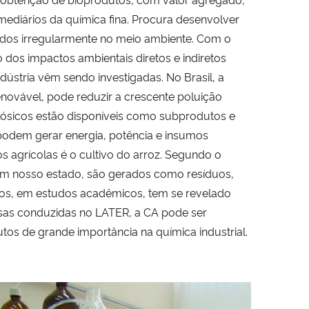
mediários da química fina. Procura desenvolver
tados irregularmente no meio ambiente. Com o
os impactos ambientais diretos e indiretos
dústria vêm sendo investigadas. No Brasil, a
enovável, pode reduzir a crescente poluição
lulósicos estão disponíveis como subprodutos e
 podem gerar energia, potência e insumos
s agrícolas é o cultivo do arroz. Segundo o
 Em nosso estado, são gerados como resíduos,
grãos, em estudos acadêmicos, tem se revelado
isas conduzidas no LATER, a CA pode ser
tos de grande importância na química industrial.