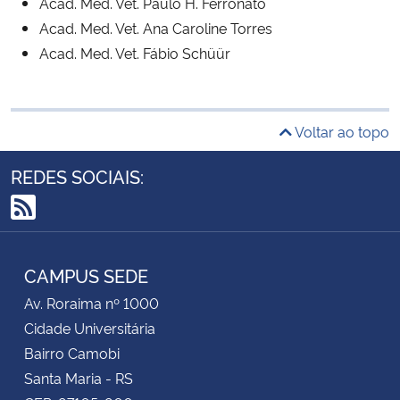
Acad. Med. Vet. Paulo H. Ferronato
Acad. Med. Vet. Ana Caroline Torres
Secretaria-Geral
Acad. Med. Vet. Fábio Schüür
Secretaria de Governo
Voltar ao topo
Gabinete de Segurança Institucional
REDES SOCIAIS:
Advocacia-Geral da União
RSS
Banco Central do Brasil
CAMPUS SEDE
Planalto
Av. Roraima nº 1000
Cidade Universitária
Bairro Camobi
Santa Maria - RS