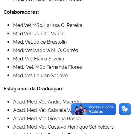
Ministério da Cidadania
Colaboradores:
Ministério da Saúde
Méd Vet MSc. Larissa Q. Pereira
Méd Vet Laurete Murer
Ministério de Minas e Energia
Med. Vet. Joice Brustolin
Med. Vet Isadora M. O. Corrêa
Ministério da Ciência, Tecnologia, Inovações e Comunicações
Med. Vet. Flávio Silveira
Med. Vet. MSc Fernanda Flores
Ministério do Meio Ambiente
Med. Vet. Lauren Sagave
Ministério do Turismo
Estagiários da Graduação:
Ministério do Desenvolvimento Regional
Acad. Med. Vet. André Macedo
Acad. Med. Vet. Gabriela Werle
Controladoria-Geral da União
Acad. Med. Vet. Giovana Basso
Acad. Med. Vet. Gustavo Henrique Schneiders
Ministério da Mulher, da Família e dos Direitos Humanos