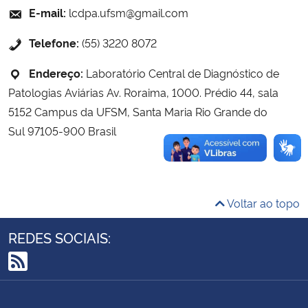
E-mail:
lcdpa.ufsm@gmail.com
Ministério da Cidadania
Telefone:
(55) 3220 8072
Ministério da Saúde
Endereço:
Laboratório Central de Diagnóstico de
Ministério de Minas e Energia
Patologias Aviárias Av. Roraima, 1000. Prédio 44, sala
5152 Campus da UFSM, Santa Maria Rio Grande do
Ministério da Ciência, Tecnologia, Inovações e Comunicações
Sul 97105-900 Brasil
Ministério do Meio Ambiente
Ministério do Turismo
Voltar ao topo
Ministério do Desenvolvimento Regional
REDES SOCIAIS:
Controladoria-Geral da União
RSS
Ministério da Mulher, da Família e dos Direitos Humanos