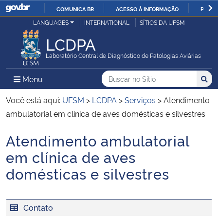
COMUNICA BR
ACESSO À INFORMAÇÃO
PARTI
Casa Civil
LANGUAGES
INTERNATIONAL
SÍTIOS DA UFSM
IR
PARA
LCDPA
Ministério da Justiça e Segurança Pública
O
Laboratório Central de Diagnóstico de Patologias Aviárias
CONTEÚDO
Ministério da Defesa
Buscar no no Sítio
Busca
Busca:
Menu Principal do Sítio
Menu
Busc
Ministério das Relações Exteriores
Você está aqui:
UFSM
>
LCDPA
>
Serviços
>
Atendimento
ambulatorial em clínica de aves domésticas e silvestres
Ministério da Economia
Atendimento ambulatorial
Início do conteúdo
Ministério da Infraestrutura
em clínica de aves
domésticas e silvestres
Ministério da Agricultura, Pecuária e Abastecimento
Ministério da Educação
Contato