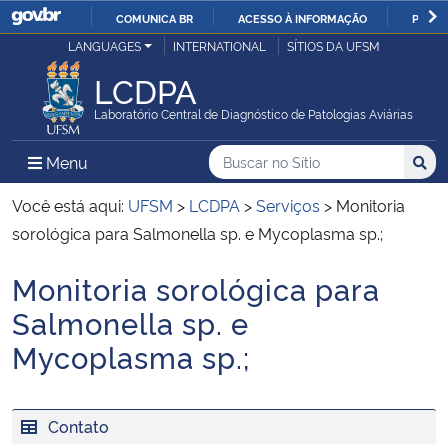
COMUNICA BR
ACESSO À INFORMAÇÃO
PARTI
Casa Civil
LANGUAGES
INTERNATIONAL
SÍTIOS DA UFSM
IR
PARA
LCDPA
Ministério da Justiça e Segurança Pública
O
Laboratório Central de Diagnóstico de Patologias Aviárias
CONTEÚDO
Ministério da Defesa
Buscar no no Sítio
Busca
Busca:
Menu Principal do Sítio
Menu
Busc
Ministério das Relações Exteriores
Você está aqui:
UFSM
>
LCDPA
>
Serviços
>
Monitoria
sorológica para Salmonella sp. e Mycoplasma sp.;
Ministério da Economia
Monitoria sorológica para
Início do conteúdo
Ministério da Infraestrutura
Salmonella sp. e
Mycoplasma sp.;
Ministério da Agricultura, Pecuária e Abastecimento
Ministério da Educação
Contato