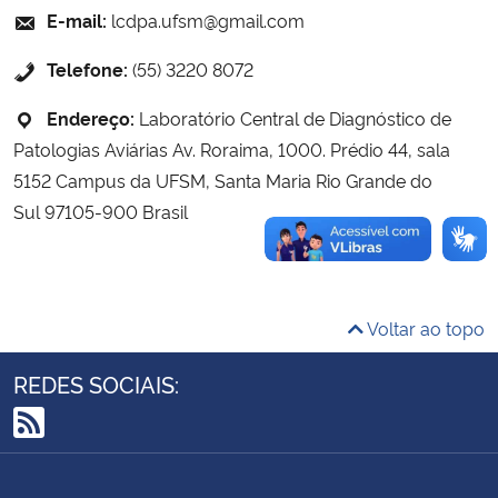
E-mail:
lcdpa.ufsm@gmail.com
Ministério da Cidadania
Telefone:
(55) 3220 8072
Ministério da Saúde
Endereço:
Laboratório Central de Diagnóstico de
Ministério de Minas e Energia
Patologias Aviárias Av. Roraima, 1000. Prédio 44, sala
5152 Campus da UFSM, Santa Maria Rio Grande do
Ministério da Ciência, Tecnologia, Inovações e Comunicações
Sul 97105-900 Brasil
Ministério do Meio Ambiente
Ministério do Turismo
Voltar ao topo
Ministério do Desenvolvimento Regional
REDES SOCIAIS:
Controladoria-Geral da União
RSS
Ministério da Mulher, da Família e dos Direitos Humanos