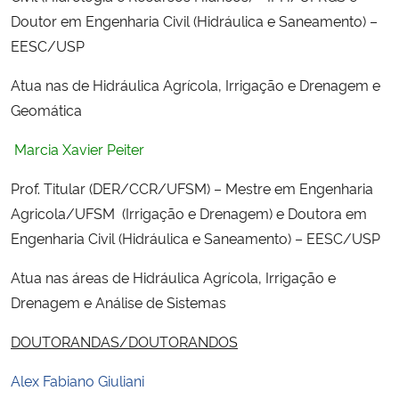
Ministério da Cidadania
Doutor em Engenharia Civil (Hidráulica e Saneamento) –
EESC/USP
Ministério da Saúde
Atua nas de Hidráulica Agrícola, Irrigação e Drenagem e
Geomática
Ministério de Minas e Energia
Marcia Xavier Peiter
Ministério da Ciência, Tecnologia, Inovações e Comunicações
Prof. Titular (DER/CCR/UFSM) – Mestre em Engenharia
Ministério do Meio Ambiente
Agricola/UFSM (Irrigação e Drenagem) e Doutora em
Engenharia Civil (Hidráulica e Saneamento) – EESC/USP
Ministério do Turismo
Atua nas áreas de Hidráulica Agrícola, Irrigação e
Ministério do Desenvolvimento Regional
Drenagem e Análise de Sistemas
DOUTORANDAS/DOUTORANDOS
Controladoria-Geral da União
Alex Fabiano Giuliani
Ministério da Mulher, da Família e dos Direitos Humanos