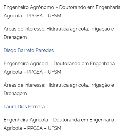
Engenheiro Agrônomo – Doutorando em Engenharia
Secretaria-Geral
Agrícola – PPGEA – UFSM
Áreas de interesse: Hidráulica agrícola, Irrigação e
Secretaria de Governo
Drenagem
Gabinete de Segurança Institucional
Diego Barreto Paredes
Advocacia-Geral da União
Engenheiro Agrícola – Doutorando em Engenharia
Agrícola – PPGEA – UFSM
Banco Central do Brasil
Áreas de interesse: Hidráulica agrícola, Irrigação e
Drenagem
Planalto
Laura Dias Ferreira
Engenheira Agrícola – Doutoranda em Engenharia
Agrícola – PPGEA – UFSM