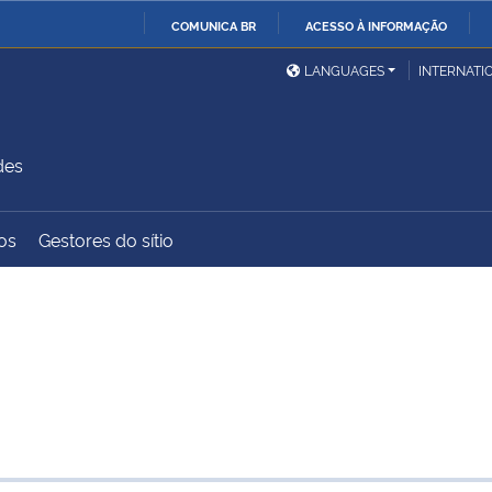
COMUNICA BR
ACESSO À INFORMAÇÃO
Ministério da Defesa
Ministério das Relações
Mini
IR
LANGUAGES
INTERNATI
Exteriores
PARA
O
Ministério da Cidadania
Ministério da Saúde
Mini
CONTEÚDO
des
os
Gestores do sítio
Ministério do
Controladoria-Geral da
Mini
Desenvolvimento Regional
União
Famí
Hum
Advocacia-Geral da União
Banco Central do Brasil
Plan