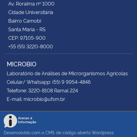
Av. Roraima nº 1000
Cidade Universitária
Secretaria-Geral
Bairro Camobi
Santa Maria - RS
Secretaria de Governo
CEP: 97105-900
+55 (55) 3220-8000
Gabinete de Segurança Institucional
MICROBIO
Advocacia-Geral da União
Laboratório de Análises de Microrganismos Agrícolas
Banco Central do Brasil
Celular/ Whatsapp: (55) 9 9954-4846
Telefone: 3220-8108 Ramal 224
Planalto
E-mail: microbio@ufsm.br
Acesso à
Informação
Desenvolvido com o CMS de código aberto
Wordpress