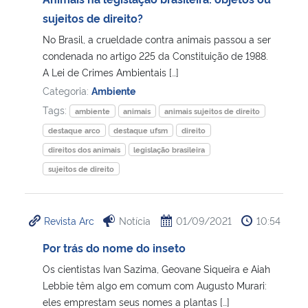
sujeitos de direito?
Secretaria-Geral
No Brasil, a crueldade contra animais passou a ser
condenada no artigo 225 da Constituição de 1988.
Secretaria de Governo
A Lei de Crimes Ambientais […]
Categoria:
Ambiente
Gabinete de Segurança Institucional
Tags:
ambiente
animais
animais sujeitos de direito
destaque arco
destaque ufsm
direito
Advocacia-Geral da União
direitos dos animais
legislação brasileira
sujeitos de direito
Banco Central do Brasil
Planalto
Revista Arc
Notícia
01/09/2021
10:54
Por trás do nome do inseto
Os cientistas Ivan Sazima, Geovane Siqueira e Aiah
Lebbie têm algo em comum com Augusto Murari:
eles emprestam seus nomes a plantas […]