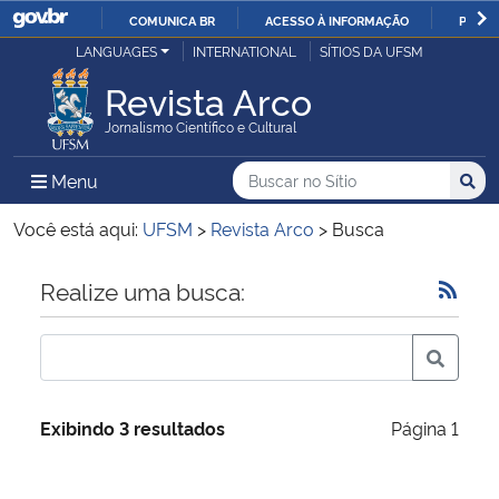
COMUNICA BR
ACESSO À INFORMAÇÃO
PARTI
Casa Civil
LANGUAGES
INTERNATIONAL
SÍTIOS DA UFSM
IR
PARA
Revista Arco
Ministério da Justiça e Segurança Pública
O
Jornalismo Científico e Cultural
CONTEÚDO
Ministério da Defesa
Buscar no no Sítio
Busca
Busca:
Menu Principal do Sítio
Menu
Busc
Ministério das Relações Exteriores
Você está aqui:
UFSM
>
Revista Arco
>
Busca
Ministério da Economia
Início do conteúdo
Realize uma busca:
Ministério da Infraestrutura
Ministério da Agricultura, Pecuária e Abastecimento
Exibindo 3 resultados
Página 1
Ministério da Educação