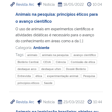
Revista Arc
Notícia
18/05/2022
10:04
Ministério da Cidadania
Animais na pesquisa: princípios éticos para
Ministério da Saúde
o avanço científico
O uso de animais em experimentos científicos e
Ministério de Minas e Energia
atividades didáticas é necessário para o avanço
do conhecimento em áreas como a da […]
Ministério da Ciência, Tecnologia, Inovações e Comunicações
Categoria:
Ambiente
Tags:
animais
animais na pesquisa
avanço científico
Ministério do Meio Ambiente
Biotério Central
CEUA
Ciência
Comissão de ética
destaque arco
destaque ufsm
Dossiê Biotério
Ministério do Turismo
Entrevista
ética
experimentação animal
Pesquisa
princípios éticos
Saúde
Ministério do Desenvolvimento Regional
Controladoria-Geral da União
Revista Arc
Notícia
23/03/2022
10:44
Ministério da Mulher, da Família e dos Direitos Humanos
Animais na legislação brasileira: objetos ou