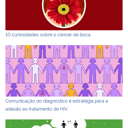
Secretaria-Geral
Secretaria de Governo
10 curiosidades sobre o câncer de boca
Gabinete de Segurança Institucional
Comunicação do diagnóstico é estratégia para a adesão 
Advocacia-Geral da União
Banco Central do Brasil
Planalto
Comunicação do diagnóstico é estratégia para a
adesão ao tratamento de HIV
Descrição da imagem: Ilustração horizontal e colorida de