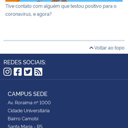
Tive contato com alguém que testou positivo para o
coronavírus, e agora?
Voltar ao topo
REDES SOCIAIS:
Instagram
Facebook
Twitter
RSS
CAMPUS SEDE
Av. Roraima nº 1000
Cidade Universitária
Bairro Camobi
Santa Maria - RS