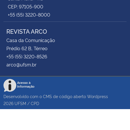
CEP: 97105-900
+55 (55) 3220-8000
REVISTA ARCO
Casa da Comunicação
Prédio 62 B, Térreo
+55 (55) 3220-8526
arco@ufsm.br
Acesso à
Informação
Desenvolvido com o CMS de código aberto
Wordpress
2026
UFSM
/
CPD