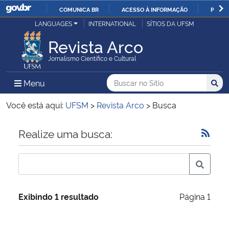
COMUNICA BR
ACESSO À INFORMAÇÃO
PARTI
Casa Civil
LANGUAGES
INTERNATIONAL
SÍTIOS DA UFSM
IR
PARA
Revista Arco
Ministério da Justiça e Segurança Pública
O
Jornalismo Científico e Cultural
CONTEÚDO
Ministério da Defesa
Buscar no no Sítio
Busca
Busca:
Menu Principal do Sítio
Menu
Busc
Ministério das Relações Exteriores
Você está aqui:
UFSM
>
Revista Arco
>
Busca
Ministério da Economia
Início do conteúdo
Realize uma busca:
Ministério da Infraestrutura
Ministério da Agricultura, Pecuária e Abastecimento
Exibindo 1 resultado
Página 1
Ministério da Educação