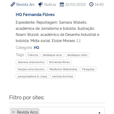
Revista Arc
Notícia
12/01/2023
14:40
Ministério da Cidadania
HQ Fernanda Flôres
Ministério da Saúde
Expediente: Reportagem: Samara Wobeto,
acadêmica de Jornalismo e bolsista; Ilustração:
Ministério de Minas e Energia
Noam Wurzel, acadêmico de Desenho Industrial e
bolsista; Mídia social: Eloíze Moraes, […]
Ministério da Ciência, Tecnologia, Inovações e Comunicações
Categoria:
HQ
Tags:
Ciência
destaque arco
destaque ufsm
Ministério do Meio Ambiente
diarreia viral bovina
fernanda flôres
herpes vírus bovino
Medicina Veterinária
Pesquisa
Ministério do Turismo
pesquisadora 1c cnpq
vacinas bovinas
Ministério do Desenvolvimento Regional
Filtro por sites:
Controladoria-Geral da União
×
Revista Arco
×
Ministério da Mulher, da Família e dos Direitos Humanos