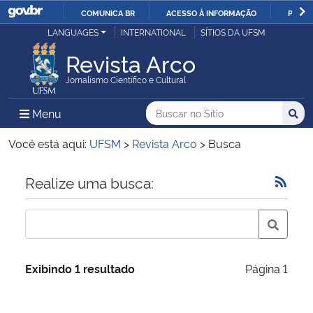
COMUNICA BR
ACESSO À INFORMAÇÃO
PARTI
Casa Civil
LANGUAGES
INTERNATIONAL
SÍTIOS DA UFSM
IR
PARA
Revista Arco
Ministério da Justiça e Segurança Pública
O
Jornalismo Científico e Cultural
CONTEÚDO
Ministério da Defesa
Buscar no no Sítio
Busca
Busca:
Menu Principal do Sítio
Menu
Busc
Ministério das Relações Exteriores
Você está aqui:
UFSM
>
Revista Arco
>
Busca
Ministério da Economia
Início do conteúdo
Realize uma busca:
Ministério da Infraestrutura
Ministério da Agricultura, Pecuária e Abastecimento
Exibindo 1 resultado
Página 1
Ministério da Educação