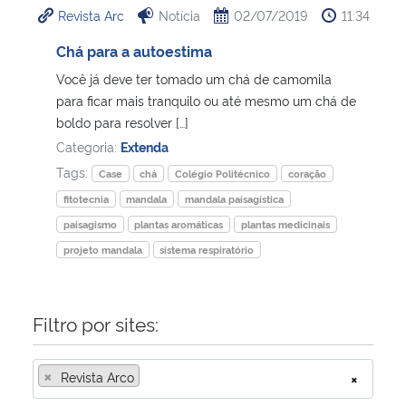
Revista Arc
Notícia
02/07/2019
11:34
Ministério da Cidadania
Chá para a autoestima
Ministério da Saúde
Você já deve ter tomado um chá de camomila
para ficar mais tranquilo ou até mesmo um chá de
Ministério de Minas e Energia
boldo para resolver […]
Categoria:
Extenda
Ministério da Ciência, Tecnologia, Inovações e Comunicações
Tags:
Case
chá
Colégio Politécnico
coração
fitotecnia
mandala
mandala paisagística
Ministério do Meio Ambiente
paisagismo
plantas aromáticas
plantas medicinais
projeto mandala
sistema respiratório
Ministério do Turismo
Ministério do Desenvolvimento Regional
Filtro por sites:
Controladoria-Geral da União
×
Revista Arco
×
Ministério da Mulher, da Família e dos Direitos Humanos