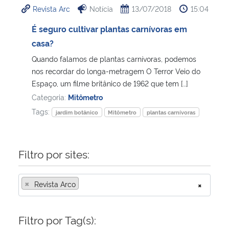
Revista Arc
Notícia
13/07/2018
15:04
Ministério da Cidadania
É seguro cultivar plantas carnívoras em
Ministério da Saúde
casa?
Quando falamos de plantas carnívoras, podemos
Ministério de Minas e Energia
nos recordar do longa-metragem O Terror Veio do
Espaço, um filme britânico de 1962 que tem […]
Ministério da Ciência, Tecnologia, Inovações e Comunicações
Categoria:
Mitômetro
Tags:
jardim botânico
Mitômetro
plantas carnívoras
Ministério do Meio Ambiente
Ministério do Turismo
Filtro por sites:
Ministério do Desenvolvimento Regional
×
Revista Arco
×
Controladoria-Geral da União
Filtro por Tag(s):
Ministério da Mulher, da Família e dos Direitos Humanos