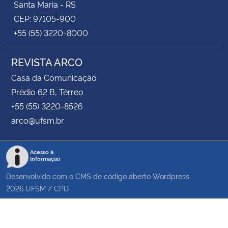
Santa Maria - RS
CEP: 97105-900
+55 (55) 3220-8000
REVISTA ARCO
Casa da Comunicação
Prédio 62 B, Térreo
+55 (55) 3220-8526
arco@ufsm.br
Acesso à
Informação
Desenvolvido com o CMS de código aberto
Wordpress
2026
UFSM
/
CPD