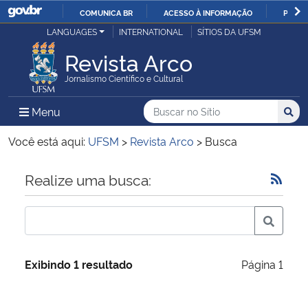
COMUNICA BR
ACESSO À INFORMAÇÃO
PARTI
Casa Civil
LANGUAGES
INTERNATIONAL
SÍTIOS DA UFSM
IR
PARA
Revista Arco
Ministério da Justiça e Segurança Pública
O
Jornalismo Científico e Cultural
CONTEÚDO
Ministério da Defesa
Buscar no no Sítio
Busca
Busca:
Menu Principal do Sítio
Menu
Busc
Ministério das Relações Exteriores
Você está aqui:
UFSM
>
Revista Arco
>
Busca
Ministério da Economia
Início do conteúdo
Realize uma busca:
Ministério da Infraestrutura
Ministério da Agricultura, Pecuária e Abastecimento
Exibindo 1 resultado
Página 1
Ministério da Educação