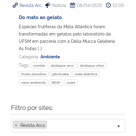
Revista Arc
Notícia
08/04/2021
10:05
Ministério da Cidadania
Do mato ao gelato
Ministério da Saúde
Espécies frutíferas da Mata Atlântica foram
transformadas em gelatos pelo laboratório da
Ministério de Minas e Energia
UFSM em parceria com a Della Mucca Gelateria
As frutas […]
Ministério da Ciência, Tecnologia, Inovações e Comunicações
Categoria:
Ambiente
Tags:
comida
destaque arco
destaque ufsm
Ministério do Meio Ambiente
frutas silvestres
jaboticaba
mata atlântica
meio ambiente
NEAP
uvaia
Ministério do Turismo
Ministério do Desenvolvimento Regional
Filtro por sites:
Controladoria-Geral da União
×
Revista Arco
×
Ministério da Mulher, da Família e dos Direitos Humanos