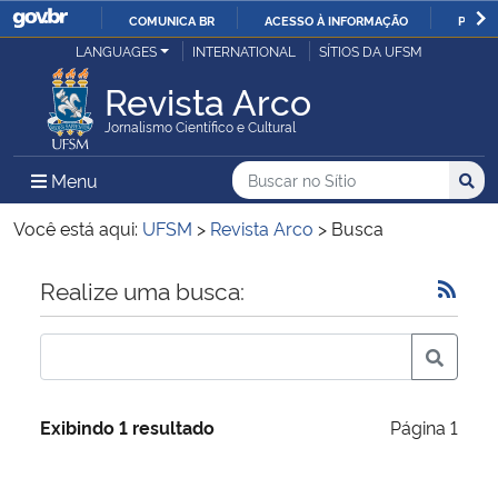
COMUNICA BR
ACESSO À INFORMAÇÃO
PARTI
Casa Civil
LANGUAGES
INTERNATIONAL
SÍTIOS DA UFSM
IR
PARA
Revista Arco
Ministério da Justiça e Segurança Pública
O
Jornalismo Científico e Cultural
CONTEÚDO
Ministério da Defesa
Buscar no no Sítio
Busca
Busca:
Menu Principal do Sítio
Menu
Busc
Ministério das Relações Exteriores
Você está aqui:
UFSM
>
Revista Arco
>
Busca
Ministério da Economia
Início do conteúdo
Realize uma busca:
Ministério da Infraestrutura
Ministério da Agricultura, Pecuária e Abastecimento
Exibindo 1 resultado
Página 1
Ministério da Educação