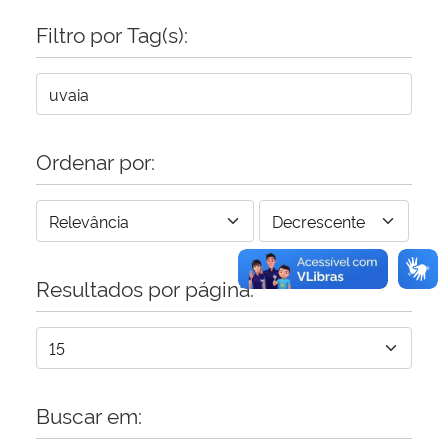
Filtro por Tag(s):
Secretaria-Geral
Secretaria de Governo
Gabinete de Segurança Institucional
Ordenar por:
Advocacia-Geral da União
Banco Central do Brasil
Resultados por página:
Planalto
Buscar em: