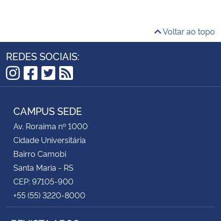
Secretaria-Geral
Voltar ao topo
Secretaria de Governo
REDES SOCIAIS:
Gabinete de Segurança Institucional
Instagram
Facebook
Twitter
RSS
Advocacia-Geral da União
CAMPUS SEDE
Av. Roraima nº 1000
Banco Central do Brasil
Cidade Universitária
Bairro Camobi
Planalto
Santa Maria - RS
CEP: 97105-900
+55 (55) 3220-8000