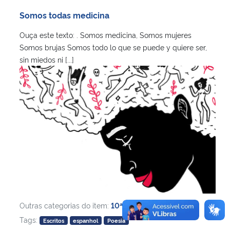
Ministério da Cidadania
Somos todas medicina
Ouça este texto: . Somos medicina, Somos mujeres
Ministério da Saúde
Somos brujas Somos todo lo que se puede y quiere ser,
sin miedos ni [...]
Ministério de Minas e Energia
Ministério da Ciência, Tecnologia, Inovações e Comunicações
Ministério do Meio Ambiente
Ministério do Turismo
Ministério do Desenvolvimento Regional
Controladoria-Geral da União
Outras categorias do item:
10ª edição
,
Tags:
Escritos
espanhol
Poesia
Ministério da Mulher, da Família e dos Direitos Humanos