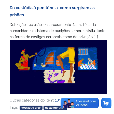
Ministério da Cidadania
Da custódia à penitência: como surgiram as
prisões
Ministério da Saúde
Detenção, reclusão, encarceramento. Na história da
humanidade, o sistema de punições sempre existiu, tanto
Ministério de Minas e Energia
na forma de castigos corporais como de privação [...]
Ministério da Ciência, Tecnologia, Inovações e Comunicações
Ministério do Meio Ambiente
Ministério do Turismo
Ministério do Desenvolvimento Regional
Controladoria-Geral da União
Outras categorias do item:
13ª Edição
,
Tags:
destaque arco
destaque ufsm
Ministério da Mulher, da Família e dos Direitos Humanos