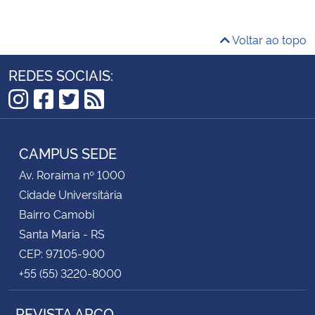
Secretaria-Geral
Voltar ao topo
Secretaria de Governo
REDES SOCIAIS:
Gabinete de Segurança Institucional
Instagram
Facebook
Twitter
RSS
Advocacia-Geral da União
CAMPUS SEDE
Av. Roraima nº 1000
Banco Central do Brasil
Cidade Universitária
Bairro Camobi
Planalto
Santa Maria - RS
CEP: 97105-900
+55 (55) 3220-8000
REVISTA ARCO