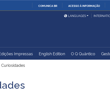
COMUNICA BR
ACESSO À INFORMAÇÃO
Ministério da Defesa
Ministério das Relações
Mini
IR
LANGUAGES
INTERNATI
Exteriores
PARA
O
Ministério da Cidadania
Ministério da Saúde
Mini
CONTEÚDO
Edições Impressas
English Edition
O Q Quântico
Gest
Ministério do
Controladoria-Geral da
Mini
Desenvolvimento Regional
União
Famí
>
Curiosidades
Hum
dades
Advocacia-Geral da União
Banco Central do Brasil
Plan