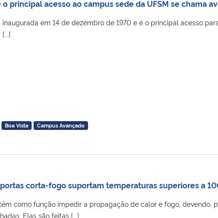
 o principal acesso ao campus sede da UFSM se chama a
i inaugurada em 14 de dezembro de 1970 e é o principal acesso par
...]
Boa Vista
Campus Avançado
 portas corta-fogo suportam temperaturas superiores a 1
 têm como função impedir a propagação de calor e fogo, devendo, p
adas. Elas são feitas [...]