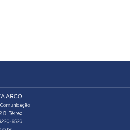
TA ARCO
 Comunicação
2 B, Térreo
 3220-8526
sm.br