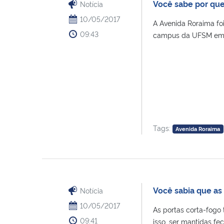
Você sabe por que
Notícia
10/05/2017
A Avenida Roraima fo
09:43
campus da UFSM em [
Tags:
Avenida Roraima
Você sabia que as
Notícia
10/05/2017
As portas corta-fogo
09:41
isso, ser mantidas fech