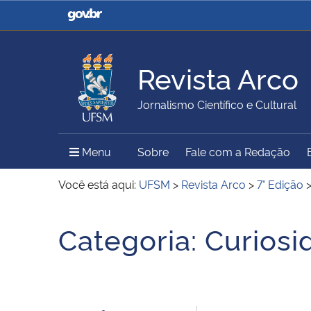
Casa Civil
Ministério da Justiça e
Segurança Pública
Revista Arco
Ministério da Agricultura,
Ministério da Educação
Jornalismo Científico e Cultural
Pecuária e Abastecimento
Menu Principal do Sítio
Menu
Sobre
Fale com a Redação
Ministério do Meio Ambiente
Ministério do Turismo
Você está aqui:
UFSM
>
Revista Arco
>
7° Edição
Início do conteúdo
Categoria:
Curiosi
Secretaria de Governo
Gabinete de Segurança
Institucional