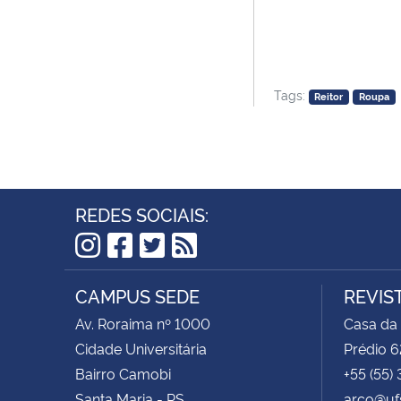
Tags:
Reitor
Roupa
REDES SOCIAIS:
Instagram
Facebook
Twitter
RSS
CAMPUS SEDE
REVIS
Av. Roraima nº 1000
Casa da
Cidade Universitária
Prédio 6
Bairro Camobi
+55 (55)
Santa Maria - RS
arco@uf