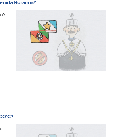
venida Roraima?
a o
000°C?
or