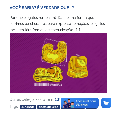
Ministério da Cidadania
VOCÊ SABIA? É VERDADE QUE…?
Por que os gatos ronronam? Da mesma forma que
Ministério da Saúde
sorrimos ou choramos para expressar emoções, os gatos
também têm formas de comunicação. [...]
Ministério de Minas e Energia
Ministério da Ciência, Tecnologia, Inovações e Comunicações
Ministério do Meio Ambiente
Ministério do Turismo
Ministério do Desenvolvimento Regional
Controladoria-Geral da União
Outras categorias do item:
13ª Edição
,
Tags:
curiosade
destaque arco
destaque ufsm
gatos
Ministério da Mulher, da Família e dos Direitos Humanos