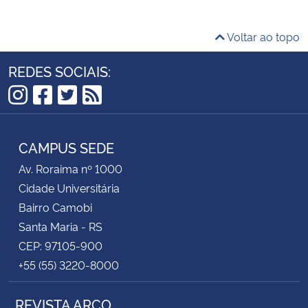
Secretaria-Geral
Voltar ao topo
REDES SOCIAIS:
Secretaria de Governo
Gabinete de Segurança Institucional
Instagram
Facebook
Twitter
RSS
Advocacia-Geral da União
CAMPUS SEDE
Av. Roraima nº 1000
Banco Central do Brasil
Cidade Universitária
Bairro Camobi
Planalto
Santa Maria - RS
CEP: 97105-900
+55 (55) 3220-8000
REVISTA ARCO