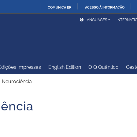
COMUNICA BR
ACESSO À INFORMAÇÃO
Ministério da Defesa
Ministério das Relações
Mini
IR
LANGUAGES
INTERNATI
Exteriores
PARA
O
Ministério da Cidadania
Ministério da Saúde
Mini
CONTEÚDO
Edições Impressas
English Edition
O Q Quântico
Gest
Ministério do
Controladoria-Geral da
Mini
Desenvolvimento Regional
União
Famí
>
Neurociência
Hum
ência
Advocacia-Geral da União
Banco Central do Brasil
Plan