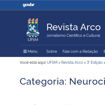
Casa Civil
Ministério da Justiça e
Segurança Pública
Revista Arco
Ministério da Agricultura,
Ministério da Educação
Jornalismo Científico e Cultural
Pecuária e Abastecimento
Menu Principal do Sítio
Menu
Sobre
Fale com a Redação
Ministério do Meio Ambiente
Ministério do Turismo
Você está aqui:
UFSM
>
Revista Arco
>
3° Edição
Início do conteúdo
Categoria:
Neuroci
Secretaria de Governo
Gabinete de Segurança
Institucional