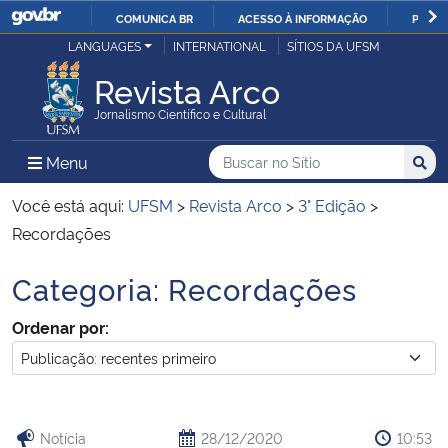
COMUNICA BR
ACESSO À INFORMAÇÃO
PARTI
Casa Civil
LANGUAGES
INTERNATIONAL
SÍTIOS DA UFSM
IR
PARA
Revista Arco
Ministério da Justiça e Segurança Pública
O
Jornalismo Científico e Cultural
CONTEÚDO
Ministério da Defesa
Buscar no no Sítio
Busca
Busca:
Menu Principal do Sítio
Menu
Busc
Ministério das Relações Exteriores
Você está aqui:
UFSM
>
Revista Arco
>
3° Edição
>
Recordações
Ministério da Economia
Categoria:
Recordações
Início do conteúdo
Ministério da Infraestrutura
Ordenar por:
Ministério da Agricultura, Pecuária e Abastecimento
Ministério da Educação
Notícia
28/12/2020
10:53