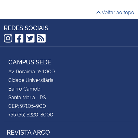
Voltar ao topo
Secretaria-Geral
REDES SOCIAIS:
Secretaria de Governo
Instagram
Facebook
Twitter
RSS
Gabinete de Segurança Institucional
CAMPUS SEDE
Advocacia-Geral da União
Av. Roraima nº 1000
Cidade Universitária
Banco Central do Brasil
Bairro Camobi
Planalto
Santa Maria - RS
CEP: 97105-900
+55 (55) 3220-8000
REVISTA ARCO