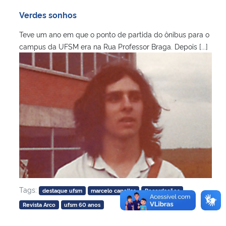
Ministério da Cidadania
Verdes sonhos
Teve um ano em que o ponto de partida do ônibus para o
Ministério da Saúde
campus da UFSM era na Rua Professor Braga. Depois [...]
Ministério de Minas e Energia
Ministério da Ciência, Tecnologia, Inovações e Comunicações
Ministério do Meio Ambiente
Ministério do Turismo
Ministério do Desenvolvimento Regional
Tags:
destaque ufsm
marcelo canellas
Recordações
Controladoria-Geral da União
Revista Arco
ufsm 60 anos
Ministério da Mulher, da Família e dos Direitos Humanos