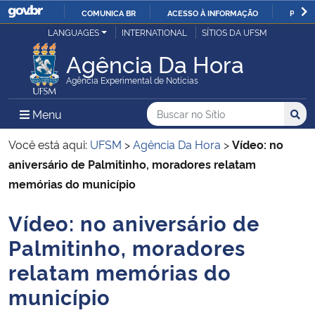
COMUNICA BR
ACESSO À INFORMAÇÃO
PARTI
Casa Civil
LANGUAGES
INTERNATIONAL
SÍTIOS DA UFSM
IR
PARA
Agência Da Hora
Ministério da Justiça e Segurança Pública
O
Agência Experimental de Notícias
CONTEÚDO
Ministério da Defesa
Buscar no no Sítio
Busca
Busca:
Menu Principal do Sítio
Menu
Busc
Ministério das Relações Exteriores
Você está aqui:
UFSM
>
Agência Da Hora
>
Vídeo: no
aniversário de Palmitinho, moradores relatam
Ministério da Economia
memórias do município
Vídeo: no aniversário de
Ministério da Infraestrutura
Início do conteúdo
Palmitinho, moradores
Ministério da Agricultura, Pecuária e Abastecimento
relatam memórias do
município
Ministério da Educação