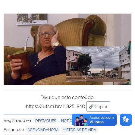
Secretaria-Geral
Secretaria de Governo
Gabinete de Segurança Institucional
Advocacia-Geral da União
Banco Central do Brasil
Planalto
Divulgue este conteúdo:
https://ufsm.br/r-825-840
Copiar
para área de trans
Registrado em
,
DESTAQUES
NOTÍCIAS
,
,
Assunto(s):
AGENCIADAHORA
HISTÓRIAS DE VIDA