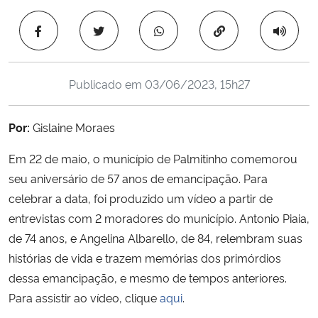
Ministério da Cidadania
Copiar para área 
Ministério da Saúde
Publicado em
03/06/2023, 15h27
Ministério de Minas e Energia
Ministério da Ciência, Tecnologia, Inovações e Comunicações
Por:
Gislaine Moraes
Em 22 de maio, o município de Palmitinho comemorou
Ministério do Meio Ambiente
seu aniversário de 57 anos de emancipação. Para
celebrar a data, foi produzido um vídeo a partir de
Ministério do Turismo
entrevistas com 2 moradores do município. Antonio Piaia,
de 74 anos, e Angelina Albarello, de 84, relembram suas
Ministério do Desenvolvimento Regional
histórias de vida e trazem memórias dos primórdios
Controladoria-Geral da União
dessa emancipação, e mesmo de tempos anteriores.
Para assistir ao vídeo, clique
aqui
.
Ministério da Mulher, da Família e dos Direitos Humanos