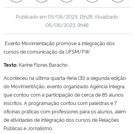
Ministério da Cidadania
Publicado em
05/06/2023, 15h28
. Atualizado
Ministério da Saúde
06/06/2023, 9h48
Ministério de Minas e Energia
Evento Movimentação promove a integração dos
cursos de comunicação da UFSM/FW
Ministério da Ciência, Tecnologia, Inovações e Comunicações
Texto:
Karine Flores Baracho
Ministério do Meio Ambiente
Aconteceu na última quarta-feria (31) a segunda edição
Ministério do Turismo
do MovimentAção, evento organizado Agência Íntegra,
que contou com a participação de cerca de 85 alunos
Ministério do Desenvolvimento Regional
inscritos. A programação contou com palestras e 7
oficinas práticas com professores para os alunos, além
Controladoria-Geral da União
de atividades de integração dos cursos de Relações
Públicas e Jornalismo.
Ministério da Mulher, da Família e dos Direitos Humanos