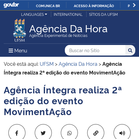
COMUNICA BR
ACESSO À INFORMAÇÃO
PARTI
Casa Civil
LANGUAGES
INTERNATIONAL
SÍTIOS DA UFSM
IR
PARA
Agência Da Hora
Ministério da Justiça e Segurança Pública
O
Agência Experimental de Notícias
CONTEÚDO
Ministério da Defesa
Buscar no no Sítio
Busca
Busca:
Menu Principal do Sítio
Menu
Busc
Ministério das Relações Exteriores
Você está aqui:
UFSM
>
Agência Da Hora
>
Agência
Íntegra realiza 2ª edição do evento MovimentAção
Ministério da Economia
Agência Íntegra realiza 2ª
Início do conteúdo
Ministério da Infraestrutura
edição do evento
MovimentAção
Ministério da Agricultura, Pecuária e Abastecimento
Ministério da Educação
Copiar para área 