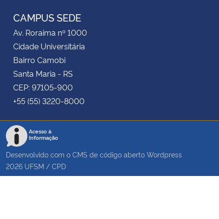
CAMPUS SEDE
Av. Roraima nº 1000
Cidade Universitária
Bairro Camobi
Santa Maria - RS
CEP: 97105-900
+55 (55) 3220-8000
Acesso à
Informação
Desenvolvido com o CMS de código aberto
Wordpress
2026
UFSM
/
CPD