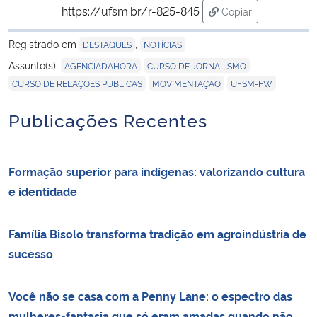
https://ufsm.br/r-825-845
Copiar
para área de trans
Registrado em
,
DESTAQUES
NOTÍCIAS
,
,
Assunto(s):
AGENCIADAHORA
CURSO DE JORNALISMO
,
,
CURSO DE RELAÇÕES PÚBLICAS
MOVIMENTAÇÃO
UFSM-FW
Publicações Recentes
Formação superior para indígenas: valorizando cultura
e identidade
Família Bisolo transforma tradição em agroindústria de
sucesso
Você não se casa com a Penny Lane: o espectro das
mulheres-fantasia que só eram amadas quando não