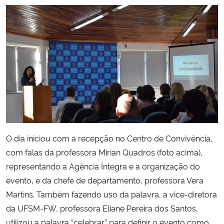
Secretaria-Geral
Secretaria de Governo
Gabinete de Segurança Institucional
Advocacia-Geral da União
Banco Central do Brasil
O dia iniciou com a recepção no Centro de Convivência,
com falas da professora Mirian Quadros (foto acima),
Planalto
representando a Agência Íntegra e a organização do
evento, e da chefe de departamento, professora Vera
Martins. Também fazendo uso da palavra, a vice-diretora
da UFSM-FW,
professora Eliane Pereira dos Santos,
utilizou a palavra “celebrar” para definir o evento como