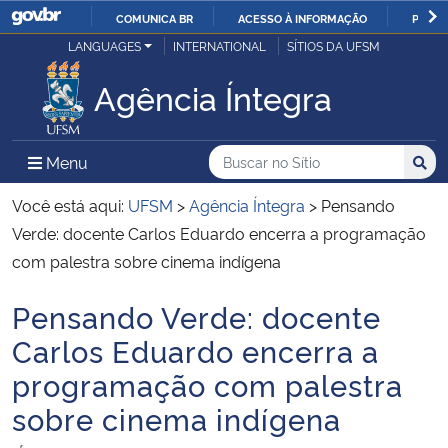
COMUNICA BR
ACESSO À INFORMAÇÃO
PARTI
Casa Civil
LANGUAGES
INTERNATIONAL
SÍTIOS DA UFSM
IR
PARA
Agência Íntegra
Ministério da Justiça e Segurança Pública
O
CONTEÚDO
Ministério da Defesa
Buscar no no Sítio
Busca
Busca:
Menu Principal do Sítio
Menu
Busc
Ministério das Relações Exteriores
Você está aqui:
UFSM
>
Agência Íntegra
>
Pensando
Verde: docente Carlos Eduardo encerra a programação
Ministério da Economia
com palestra sobre cinema indígena
Pensando Verde: docente
Ministério da Infraestrutura
Início do conteúdo
Carlos Eduardo encerra a
Ministério da Agricultura, Pecuária e Abastecimento
programação com palestra
sobre cinema indígena
Ministério da Educação