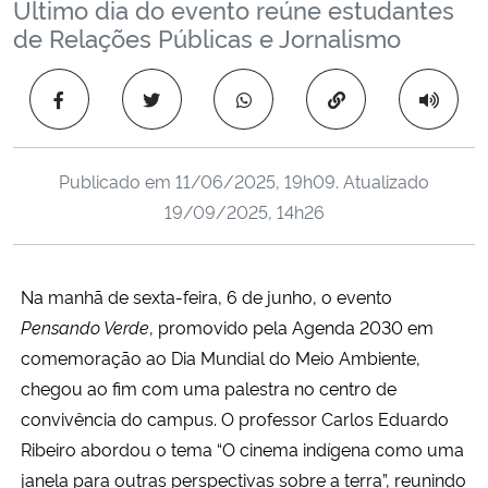
Último dia do evento reúne estudantes
Ministério da Cidadania
de Relações Públicas e Jornalismo
Ministério da Saúde
Copiar para área 
Ministério de Minas e Energia
Publicado em
11/06/2025, 19h09
. Atualizado
Ministério da Ciência, Tecnologia, Inovações e Comunicações
19/09/2025, 14h26
Ministério do Meio Ambiente
Na manhã de sexta-feira, 6 de junho, o evento
Ministério do Turismo
Pensando Verde
, promovido pela Agenda 2030 em
comemoração ao Dia Mundial do Meio Ambiente,
Ministério do Desenvolvimento Regional
chegou ao fim com uma palestra no centro de
convivência do campus. O professor Carlos Eduardo
Controladoria-Geral da União
Ribeiro abordou o tema “O cinema indígena como uma
janela para outras perspectivas sobre a terra”, reunindo
Ministério da Mulher, da Família e dos Direitos Humanos