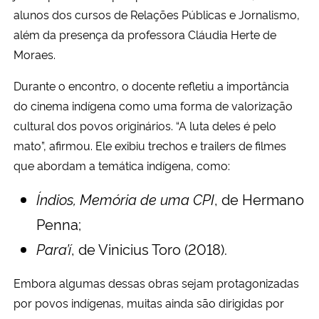
alunos dos cursos de Relações Públicas e Jornalismo,
além da presença da professora Cláudia Herte de
Secretaria-Geral
Moraes.
Secretaria de Governo
Durante o encontro, o docente refletiu a importância
do cinema indígena como uma forma de valorização
Gabinete de Segurança Institucional
cultural dos povos originários. “A luta deles é pelo
mato”, afirmou. Ele exibiu trechos e trailers de filmes
Advocacia-Geral da União
que abordam a temática indígena, como:
Banco Central do Brasil
Índios, Memória de uma CPI
, de Hermano
Penna;
Planalto
Para’í
, de Vinicius Toro (2018).
Embora algumas dessas obras sejam protagonizadas
por povos indígenas, muitas ainda são dirigidas por