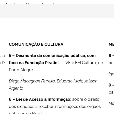
COMUNICAÇÃO E CULTURA
ME
a a
5 – Desmonte da comunicação pública, com
8 
 D.
foco na Fundação Piratini
– TVE e FM Cultura, de
no
Porto Alegre.
Ig
Diego Macagnan Ferreira, Eduardo Krais, Jaisson
9 
Argenta
pa
6 – Lei de Acesso à Informação:
sobre o direito
Ma
dos cidadãos a receber informações dos órgãos
públicos no Brasil.