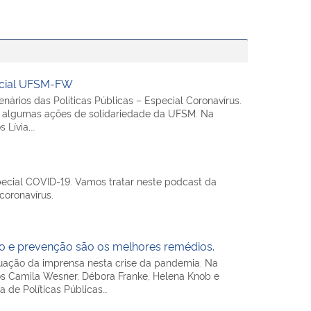
ocial UFSM-FW
nários das Políticas Públicas – Especial Coronavírus.
e algumas ações de solidariedade da UFSM. Na
 Lívia,…
pecial COVID-19. Vamos tratar neste podcast da
coronavírus.
o e prevenção são os melhores remédios.
tuação da imprensa nesta crise da pandemia. Na
s Camila Wesner, Débora Franke, Helena Knob e
a de Políticas Públicas…