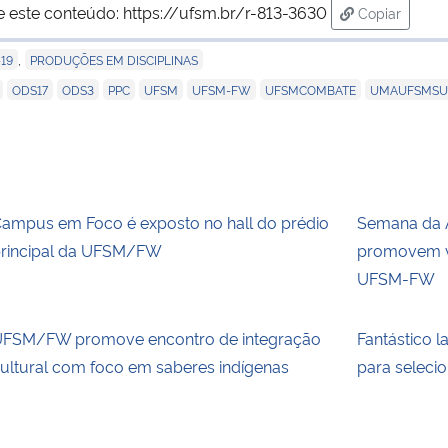
e este conteúdo:
https://ufsm.br/r-813-3630
Copiar
para área d
,
19
PRODUÇÕES EM DISCIPLINAS
,
,
,
,
,
,
,
ODS17
ODS3
PPC
UFSM
UFSM-FW
UFSMCOMBATE
UMAUFSMSU
ampus em Foco é exposto no hall do prédio
Semana da Áf
rincipal da UFSM/FW
promovem va
UFSM-FW
FSM/FW promove encontro de integração
Fantástico l
ultural com foco em saberes indígenas
para selecio