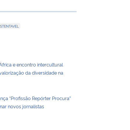
e transferência
STENTAVEL
rica e encontro intercultural
lorização da diversidade na
ança “Profissão Repórter Procura”
nar novos jornalistas