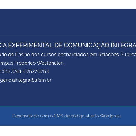
IA EXPERIMENTAL DE COMUNICAÇÃO ÍNTEGR
rio de Ensino dos cursos bacharelados em Relações Pública
ampus Frederico Westphalen.
: (55) 3744-0752/0753
agenciaintegra@ufsm.br
Desenvolvido com o CMS de código aberto
Wordpress