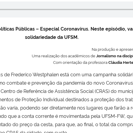
olíticas Públicas – Especial Coronavírus. Neste episódio, 
solidariedade da UFSM.
Na produção e aprese
Uma realização dos acadêmicos de
Jornalismo na discip
Com orientação da professora
Cláudia Hert
us de Frederico Westphalen está com uma campanha solidári
ão no combate e prevenção da pandemia do novo Coronavíru
 Centro de Referência de Assistência Social (CRAS) do municíp
entos de Proteção Individual destinados a proteção dos tra
varia, podendo ser diretamente nos lugares que farão a redi
ndo que a conta corrente é movimentada pela UFSM-FW, que
ado do preço da cesta, para que, ao final, o total da compra 
ao CRAS da cidade, sem custo.