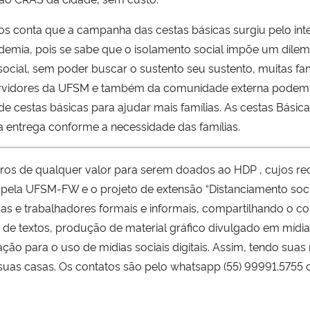
s conta que a campanha das cestas básicas surgiu pelo int
demia, pois se sabe que o isolamento social impõe um dilem
cial, sem poder buscar o sustento seu sustento, muitas famí
ervidores da UFSM e também da comunidade externa podem 
e cestas básicas para ajudar mais famílias. As cestas Básic
a entrega conforme a necessidade das famílias.
os de qualquer valor para serem doados ao HDP , cujos rec
 pela UFSM-FW e o projeto de extensão “Distanciamento soci
esas e trabalhadores formais e informais, compartilhando o
e textos, produção de material gráfico divulgado em mídias
tação para o uso de mídias sociais digitais. Assim, tendo sua
suas casas. Os contatos são pelo whatsapp (55) 99991.5755 