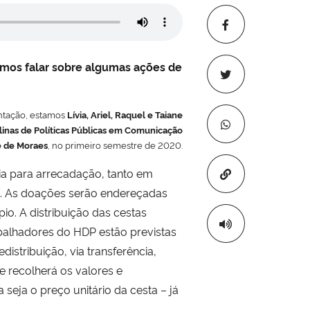
vamos falar sobre algumas ações de
ntação, estamos
Lívia, Ariel, Raquel e Taiane
linas de Políticas Públicas em Comunicação
e de Moraes
, no primeiro semestre de 2020.
a para arrecadação, tanto em
Copiar para áre
s. As doações serão endereçadas
io. A distribuição das cestas
balhadores do HDP estão previstas
stribuição, via transferência,
 recolherá os valores e
seja o preço unitário da cesta – já