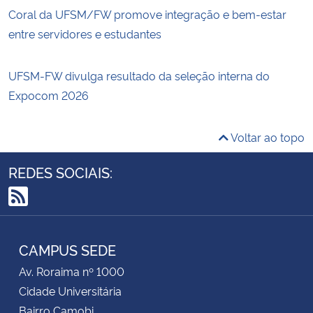
Coral da UFSM/FW promove integração e bem-estar
entre servidores e estudantes
UFSM-FW divulga resultado da seleção interna do
Expocom 2026
Voltar ao topo
REDES SOCIAIS:
RSS
CAMPUS SEDE
Av. Roraima nº 1000
Cidade Universitária
Bairro Camobi