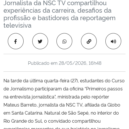
Jornalista da NSC TV compartilhou
Ministério da Cidadania
experiências da carreira, desafios da
profissão e bastidores da reportagem
Ministério da Saúde
televisiva
Ministério de Minas e Energia
Copiar para área 
Ministério da Ciência, Tecnologia, Inovações e Comunicações
Publicado em
28/05/2026, 16h48
Ministério do Meio Ambiente
Na tarde da última quarta-feira (27), estudantes do Curso
Ministério do Turismo
de Jornalismo participaram da oficina “Primeiros passos
na entrevista jornalística”, ministrada pelo repórter
Ministério do Desenvolvimento Regional
Mateus Barreto, jornalista da NSC TV, afiliada da Globo
Controladoria-Geral da União
em Santa Catarina. Natural de São Sepé, no interior do
Rio Grande do Sul, o convidado compartilhou
Ministério da Mulher, da Família e dos Direitos Humanos
experiências marcantes da sua trajetória no jornalismo