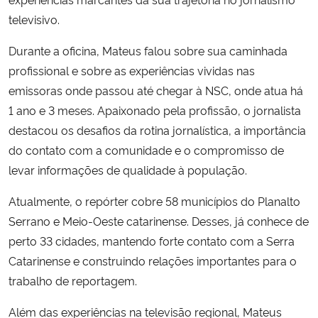
televisivo.
Secretaria-Geral
Durante a oficina, Mateus falou sobre sua caminhada
profissional e sobre as experiências vividas nas
Secretaria de Governo
emissoras onde passou até chegar à NSC, onde atua há
Gabinete de Segurança Institucional
1 ano e 3 meses. Apaixonado pela profissão, o jornalista
destacou os desafios da rotina jornalística, a importância
Advocacia-Geral da União
do contato com a comunidade e o compromisso de
levar informações de qualidade à população.
Banco Central do Brasil
Atualmente, o repórter cobre 58 municípios do Planalto
Serrano e Meio-Oeste catarinense. Desses, já conhece de
Planalto
perto 33 cidades, mantendo forte contato com a Serra
Catarinense e construindo relações importantes para o
trabalho de reportagem.
Além das experiências na televisão regional, Mateus