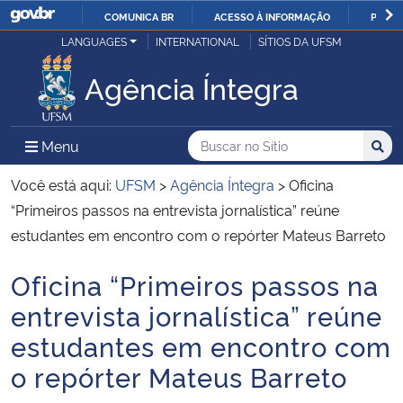
COMUNICA BR
ACESSO À INFORMAÇÃO
PARTI
Casa Civil
LANGUAGES
INTERNATIONAL
SÍTIOS DA UFSM
IR
PARA
Agência Íntegra
Ministério da Justiça e Segurança Pública
O
CONTEÚDO
Ministério da Defesa
Buscar no no Sítio
Busca
Busca:
Menu Principal do Sítio
Menu
Busc
Ministério das Relações Exteriores
Você está aqui:
UFSM
>
Agência Íntegra
>
Oficina
“Primeiros passos na entrevista jornalística” reúne
Ministério da Economia
estudantes em encontro com o repórter Mateus Barreto
Oficina “Primeiros passos na
Ministério da Infraestrutura
Início do conteúdo
entrevista jornalística” reúne
Ministério da Agricultura, Pecuária e Abastecimento
estudantes em encontro com
o repórter Mateus Barreto
Ministério da Educação