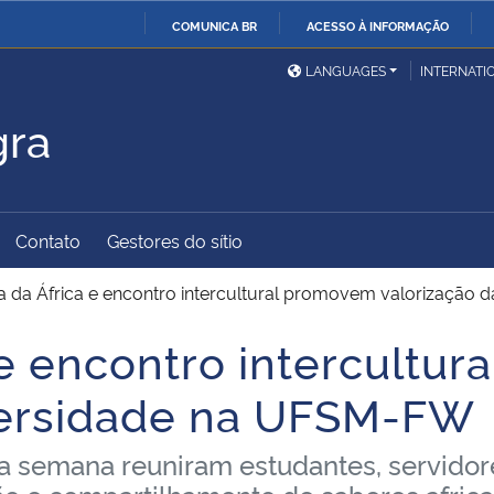
COMUNICA BR
ACESSO À INFORMAÇÃO
Ministério da Defesa
Ministério das Relações
Mini
IR
LANGUAGES
INTERNATI
Exteriores
PARA
gra
O
Ministério da Cidadania
Ministério da Saúde
Mini
CONTEÚDO
Contato
Gestores do sítio
Ministério do
Controladoria-Geral da
Mini
Desenvolvimento Regional
União
Famí
 da África e encontro intercultural promovem valorização
Hum
e encontro intercultu
Advocacia-Geral da União
Banco Central do Brasil
Plan
iversidade na UFSM-FW
 da semana reuniram estudantes, servid