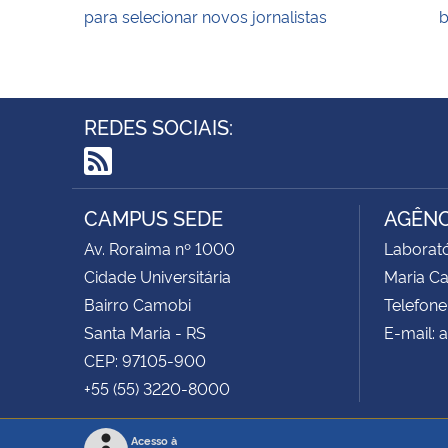
para selecionar novos jornalistas
b
REDES SOCIAIS:
RSS
CAMPUS SEDE
AGÊNC
Av. Roraima nº 1000
Laborató
Cidade Universitária
Maria C
Bairro Camobi
Telefone
Santa Maria - RS
E-mail: 
CEP: 97105-900
+55 (55) 3220-8000
Acesso à