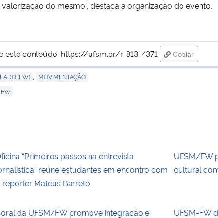
 a valorização do mesmo”, destaca a organização do evento.
e este conteúdo:
https://ufsm.br/r-813-4371
Copiar
para área de
,
LADO (FW)
MOVIMENTAÇÃO
-FW
ficina “Primeiros passos na entrevista
UFSM/FW pr
ornalística” reúne estudantes em encontro com
cultural co
 repórter Mateus Barreto
oral da UFSM/FW promove integração e
UFSM-FW div