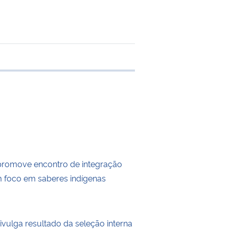
 transferência
omove encontro de integração
m foco em saberes indígenas
ulga resultado da seleção interna