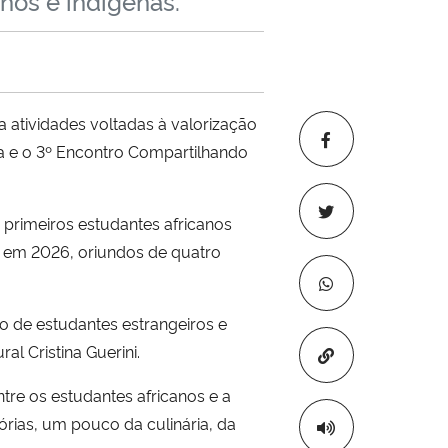
nos e indígenas.
atividades voltadas à valorização
ca e o 3º Encontro Compartilhando
 primeiros estudantes africanos
em 2026, oriundos de quatro
o de estudantes estrangeiros e
l Cristina Guerini.
Copiar para áre
tre os estudantes africanos e a
ias, um pouco da culinária, da