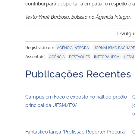
contribui para despertar a empatia, o respeito e
Texto: Ynaê Barbosa
,
bolsista na Âgencia Íntegra
.
Divulgu
Registrado em
,
AGÊNCIA ÍNTEGRA
JORNALISMO BACHARE
,
,
,
Assunto(s):
AGÊNCIA
DESTAQUES
INTEGRAUFSM
UFSM
Publicações Recentes
Campus em Foco é exposto no hall do prédio
O
principal da UFSM/FW
j
o
Fantástico lança “Profissão Repórter Procura”
C