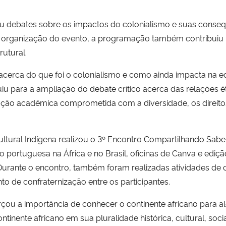
eu debates sobre os impactos do colonialismo e suas conseq
 organização do evento, a programação também contribuiu 
rutural.
cerca do que foi o colonialismo e como ainda impacta na ec
buiu para a ampliação do debate crítico acerca das relações 
ão acadêmica comprometida com a diversidade, os direitos 
ltural Indígena realizou o 3º Encontro Compartilhando Saber
portuguesa na África e no Brasil, oficinas de Canva e edição
Durante o encontro, também foram realizadas atividades de co
o de confraternização entre os participantes.
rçou a importância de conhecer o continente africano para a
nte africano em sua pluralidade histórica, cultural, social,