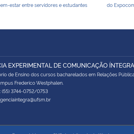
em-estar entre servidores e estudantes
do Expoco
IA EXPERIMENTAL DE COMUNICAÇÃO ÍNTEGR
rio de Ensino dos cursos bacharelados em Relações Pública
ampus Frederico Westphalen.
: (55) 3744-0752/0753
agenciaintegra@ufsm.br