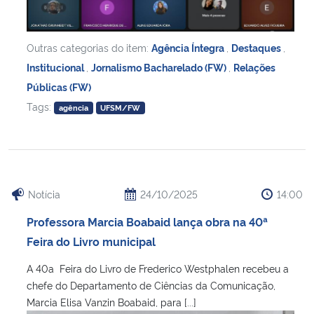
Outras categorias do item:
Agência Íntegra
,
Destaques
,
Institucional
,
Jornalismo Bacharelado (FW)
,
Relações
Públicas (FW)
Tags:
agência
UFSM/FW
Notícia
24/10/2025
14:00
Professora Marcia Boabaid lança obra na 40ª
Feira do Livro municipal
A 40a Feira do Livro de Frederico Westphalen recebeu a
chefe do Departamento de Ciências da Comunicação,
Marcia Elisa Vanzin Boabaid, para [...]