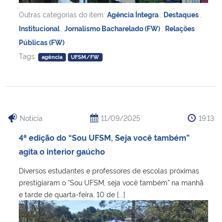
Outras categorias do item:
Agência Íntegra
,
Destaques
,
Institucional
,
Jornalismo Bacharelado (FW)
,
Relações
Públicas (FW)
Tags:
agência
UFSM/FW
Notícia
11/09/2025
19:13
4ª edição do “Sou UFSM, Seja você também”
agita o interior gaúcho
Diversos estudantes e professores de escolas próximas
prestigiaram o “Sou UFSM, seja você também” na manhã
e tarde de quarta-feira, 10 de [...]