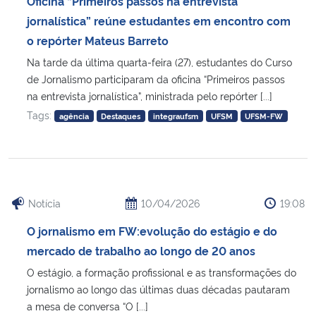
Oficina “Primeiros passos na entrevista
Ministério da Cidadania
jornalística” reúne estudantes em encontro com
o repórter Mateus Barreto
Ministério da Saúde
Na tarde da última quarta-feira (27), estudantes do Curso
de Jornalismo participaram da oficina “Primeiros passos
Ministério de Minas e Energia
na entrevista jornalística”, ministrada pelo repórter [...]
Tags:
agência
Destaques
integraufsm
UFSM
UFSM-FW
Ministério da Ciência, Tecnologia, Inovações e Comunicações
Ministério do Meio Ambiente
Ministério do Turismo
Notícia
10/04/2026
19:08
O jornalismo em FW:evolução do estágio e do
Ministério do Desenvolvimento Regional
mercado de trabalho ao longo de 20 anos
O estágio, a formação profissional e as transformações do
Controladoria-Geral da União
jornalismo ao longo das últimas duas décadas pautaram
a mesa de conversa “O [...]
Ministério da Mulher, da Família e dos Direitos Humanos