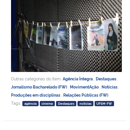
Outras categorias do item:
Agência Íntegra
,
Destaques
,
Jornalismo Bacharelado (FW)
,
MovimentAção
,
Notícias
,
Produções em disciplinas
,
Relações Públicas (FW)
Tags:
agência
cinema
Destaques
notícias
UFSM-FW