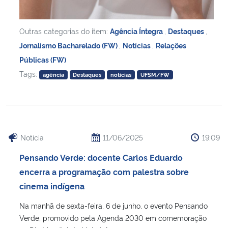
Outras categorias do item:
Agência Íntegra
,
Destaques
,
Jornalismo Bacharelado (FW)
,
Notícias
,
Relações
Públicas (FW)
Tags:
agência
Destaques
notícias
UFSM/FW
Notícia
11/06/2025
19:09
Pensando Verde: docente Carlos Eduardo
encerra a programação com palestra sobre
cinema indígena
Na manhã de sexta-feira, 6 de junho, o evento Pensando
Verde, promovido pela Agenda 2030 em comemoração