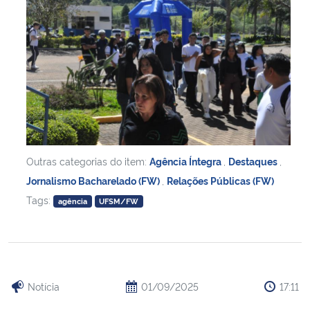
Outras categorias do item:
Agência Íntegra
,
Destaques
,
Jornalismo Bacharelado (FW)
,
Relações Públicas (FW)
Tags:
agência
UFSM/FW
Notícia
01/09/2025
17:11