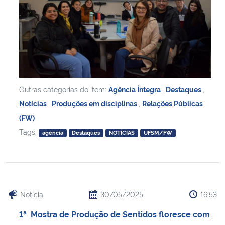
Outras categorias do item:
Agência Íntegra
,
Destaques
,
Notícias
,
Produções em disciplinas
,
Relações Públicas
(FW)
Tags:
agência
Destaques
NOTÍCIAS
UFSM/FW
Notícia
30/05/2025
16:53
1ª Mostra de Produção de Sentidos floresce com