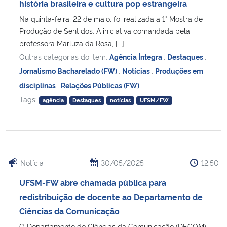
história brasileira e cultura pop estrangeira
Na quinta-feira, 22 de maio, foi realizada a 1° Mostra de
Produção de Sentidos. A iniciativa comandada pela
professora Marluza da Rosa, [...]
Outras categorias do item:
Agência Íntegra
,
Destaques
,
Jornalismo Bacharelado (FW)
,
Notícias
,
Produções em
disciplinas
,
Relações Públicas (FW)
Tags:
agência
Destaques
notícias
UFSM/FW
Notícia
30/05/2025
12:50
UFSM-FW abre chamada pública para
redistribuição de docente ao Departamento de
Ciências da Comunicação
O Departamento de Ciências da Comunicação (DECOM)