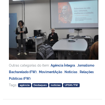
Outras categorias do item:
Agência Íntegra
,
Jornalismo
Bacharelado (FW)
,
MovimentAção
,
Notícias
,
Relações
Públicas (FW)
Tags:
agência
Destaques
notícias
UFSM/FW