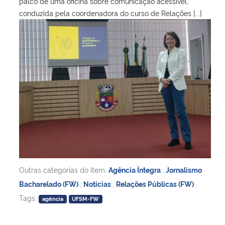
palco de uma oficina sobre comunicação acessível,
conduzida pela coordenadora do curso de Relações [...]
Outras categorias do item:
Agência Íntegra
,
Jornalismo
Bacharelado (FW)
,
Notícias
,
Relações Públicas (FW)
Tags:
agência
UFSM-FW