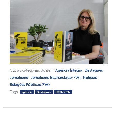
Outras categorias do item:
Agência Íntegra
,
Destaques
,
Jornalismo
,
Jornalismo Bacharelado (FW)
,
Notícias
,
Relações Públicas (FW)
Tags:
agência
Destaques
UFSM/FW