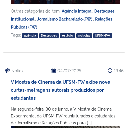
Outras categorias do item:
Agência Íntegra
,
Destaques
,
Institucional
,
Jornalismo Bacharelado (FW)
,
Relações
Públicas (FW)
Tags:
agência
Destaques
estágio
notícias
UFSM-FW
Notícia
04/07/2025
13:46
V Mostra de Cinema da UFSM-FW exibe nove
curtas-metragens autorais produzidos por
estudantes
Na segunda-feira, 30 de junho, a V Mostra de Cinema
Experimental da UFSM-FW reuniu jurados e estudantes
de Jornalismo e Relações Públicas para [...]