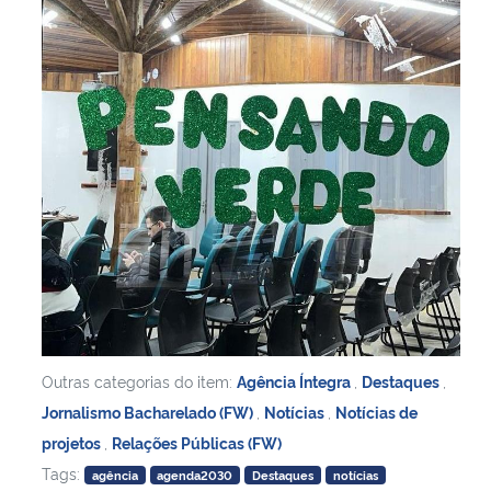
Outras categorias do item:
Agência Íntegra
,
Destaques
,
Jornalismo Bacharelado (FW)
,
Notícias
,
Notícias de
projetos
,
Relações Públicas (FW)
Tags:
agência
agenda2030
Destaques
notícias