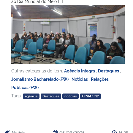
ao Dia Mundial do Meio [...]
Outras categorias do item:
Agência Íntegra
,
Destaques
,
Jornalismo Bacharelado (FW)
,
Notícias
,
Relações
Públicas (FW)
Tags:
agência
Destaques
notícias
UFSM/FW
Notícia
06/06/2025
16:35