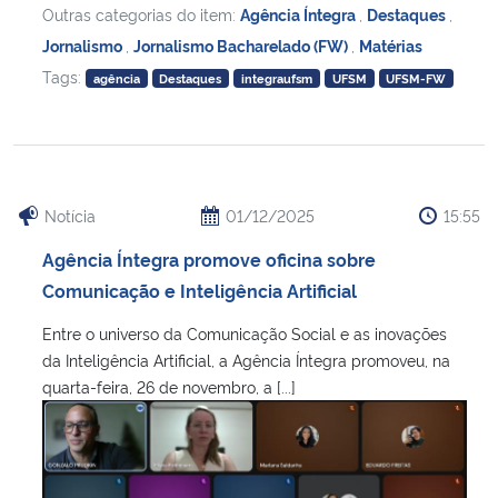
Outras categorias do item:
Agência Íntegra
,
Destaques
,
Jornalismo
,
Jornalismo Bacharelado (FW)
,
Matérias
Secretaria-Geral
Tags:
agência
Destaques
integraufsm
UFSM
UFSM-FW
Secretaria de Governo
Gabinete de Segurança Institucional
Notícia
01/12/2025
15:55
Advocacia-Geral da União
Agência Íntegra promove oficina sobre
Banco Central do Brasil
Comunicação e Inteligência Artificial
Entre o universo da Comunicação Social e as inovações
Planalto
da Inteligência Artificial, a Agência Íntegra promoveu, na
quarta-feira, 26 de novembro, a [...]