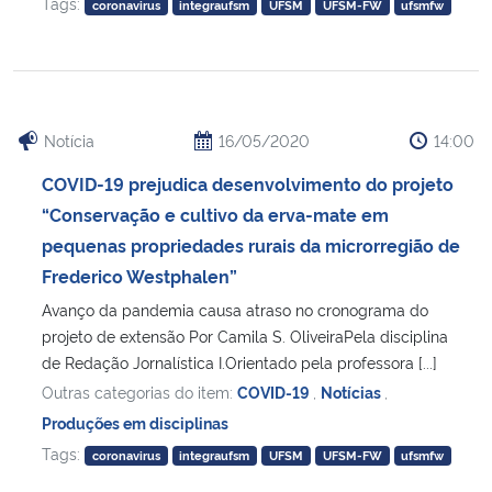
Tags:
coronavirus
integraufsm
UFSM
UFSM-FW
ufsmfw
Notícia
16/05/2020
14:00
COVID-19 prejudica desenvolvimento do projeto
“Conservação e cultivo da erva-mate em
pequenas propriedades rurais da microrregião de
Frederico Westphalen”
Avanço da pandemia causa atraso no cronograma do
projeto de extensão Por Camila S. OliveiraPela disciplina
de Redação Jornalística I.Orientado pela professora [...]
Outras categorias do item:
COVID-19
,
Notícias
,
Produções em disciplinas
Tags:
coronavirus
integraufsm
UFSM
UFSM-FW
ufsmfw