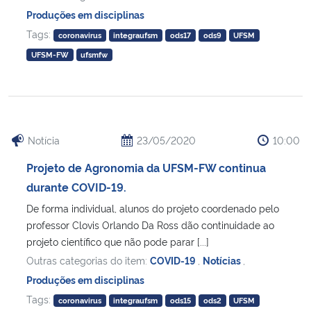
Produções em disciplinas
Tags:
coronavirus
integraufsm
ods17
ods9
UFSM
UFSM-FW
ufsmfw
Notícia
23/05/2020
10:00
Projeto de Agronomia da UFSM-FW continua
durante COVID-19.
De forma individual, alunos do projeto coordenado pelo
professor Clovis Orlando Da Ross dão continuidade ao
projeto científico que não pode parar [...]
Outras categorias do item:
COVID-19
,
Notícias
,
Produções em disciplinas
Tags:
coronavirus
integraufsm
ods15
ods2
UFSM