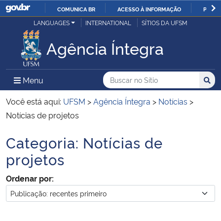
COMUNICA BR
ACESSO À INFORMAÇÃO
PARTI
Casa Civil
LANGUAGES
INTERNATIONAL
SÍTIOS DA UFSM
IR
PARA
Agência Íntegra
Ministério da Justiça e Segurança Pública
O
CONTEÚDO
Ministério da Defesa
Buscar no no Sítio
Busca
Busca:
Menu Principal do Sítio
Menu
Busc
Ministério das Relações Exteriores
Você está aqui:
UFSM
>
Agência Íntegra
>
Notícias
>
Notícias de projetos
Ministério da Economia
Categoria:
Notícias de
Início do conteúdo
Ministério da Infraestrutura
projetos
Ordenar por:
Ministério da Agricultura, Pecuária e Abastecimento
Ministério da Educação