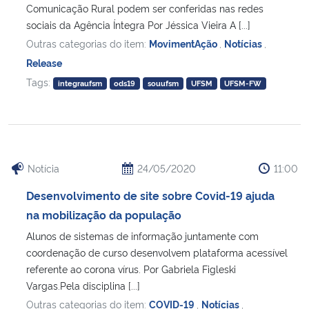
Comunicação Rural podem ser conferidas nas redes
sociais da Agência Íntegra Por Jéssica Vieira A [...]
Outras categorias do item:
MovimentAção
,
Notícias
,
Release
Tags:
integraufsm
ods19
souufsm
UFSM
UFSM-FW
Notícia
24/05/2020
11:00
Desenvolvimento de site sobre Covid-19 ajuda
na mobilização da população
Alunos de sistemas de informação juntamente com
coordenação de curso desenvolvem plataforma acessível
referente ao corona vírus. Por Gabriela Figleski
Vargas.Pela disciplina [...]
Outras categorias do item:
COVID-19
,
Notícias
,