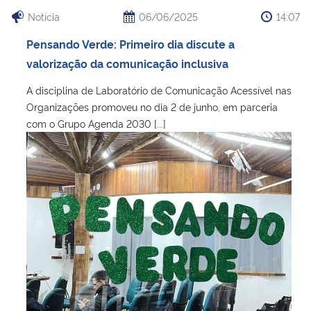
Ministério da Cidadania
Notícia
06/06/2025
14:07
Pensando Verde: Primeiro dia discute a
Ministério da Saúde
valorização da comunicação inclusiva
Ministério de Minas e Energia
A disciplina de Laboratório de Comunicação Acessível nas
Organizações promoveu no dia 2 de junho, em parceria
Ministério da Ciência, Tecnologia, Inovações e Comunicações
com o Grupo Agenda 2030 [...]
Ministério do Meio Ambiente
Ministério do Turismo
Ministério do Desenvolvimento Regional
Controladoria-Geral da União
Ministério da Mulher, da Família e dos Direitos Humanos