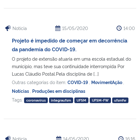
Notícia
15/05/2020
14:00
Projeto é impedido de começar em decorrência
da pandemia do COVID-19.
O projeto de extensão atuaria em uma escola estadual do
município, mas teve sua continuidade interrompida Por
Lucas Cláudio Postal.Pela disciplina de [...]
Outras categorias do item:
COVID-19
,
MovimentAção
,
Notícias
,
Produções em disciplinas
Tags:
coronavirus
integraufsm
UFSM
UFSM-FW
ufsmfw
Notícia
14/05/2020
16:16