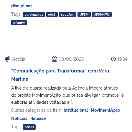
disciplinas
Tags:
coronavirus
ods6
souufsm
UFSM
UFSM-FW
ufsmfw
Notícia
03/06/2020
19:34
“Comunicação para Transformar” com Vera
Martins
A live é a quarta realizada pela Agência Íntegra através
do projeto MovimentAção, que busca divulgar, promover e
elaborar atividades voltadas a [...]
Outras categorias do item:
Institucional
,
MovimentAção
,
Notícias
,
Release
Tags:
ods19