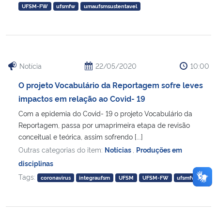
UFSM-FW
ufsmfw
umaufsmsustentavel
Notícia
22/05/2020
10:00
O projeto Vocabulário da Reportagem sofre leves
impactos em relação ao Covid- 19
Com a epidemia do Covid- 19 o projeto Vocabulário da
Reportagem, passa por umaprimeira etapa de revisão
conceitual e teórica, assim sofrendo [...]
Outras categorias do item:
Notícias
,
Produções em
disciplinas
Tags:
coronavirus
integraufsm
UFSM
UFSM-FW
ufsmfw