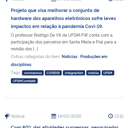
Projeto que visa melhorar o conjunto de
hardware dos aparelhos eletrônicos sofre leves
impactos em relação à pandemia Covi-19.
O professor Rodrigo De Vit da UFSM-FW conta com a
participação dos parceiros em Santa Maria e Poá para a
revisão dos [...]
Outras categorias do item:
Notícias
,
Produções em
disciplinas
Tags:
coronavirus
COVID19
integraufsm
notícia
UFSM
UFSMCombate
Notícia
14/05/2020
13:15
Com 80% das atividades suspensas, pesquisador