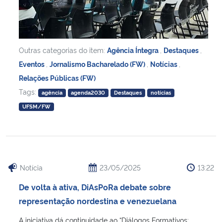
Secretaria-Geral
Secretaria de Governo
Outras categorias do item:
Agência Íntegra
,
Destaques
,
Eventos
,
Jornalismo Bacharelado (FW)
,
Notícias
,
Gabinete de Segurança Institucional
Relações Públicas (FW)
Tags:
agência
agenda2030
Destaques
notícias
Advocacia-Geral da União
UFSM/FW
Banco Central do Brasil
Planalto
Notícia
23/05/2025
13:22
De volta à ativa, DiAsPoRa debate sobre
representação nordestina e venezuelana
A iniciativa dá continuidade ao “Diálogos Formativos: