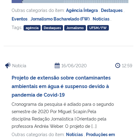
Outras categorias do item:
Agência Íntegra
,
Destaques
,
Eventos
,
Jornalismo Bacharelado (FW)
,
Notícias
,
Tags:
agência
Destaques
Jornalismo
UFSM/FW
Notícia
16/06/2020
12:59
Projeto de extensão sobre contaminantes
ambientais em água é suspenso devido à
pandemia de Covid-19
Cronograma da pesquisa é adiado para o segundo
semestre de 2020 Por Miguel Scapin.Pela
disciplina Redação Jornalística I.Orientado pela
professora Andréa Weber. O projeto de [...]
Outras categorias do item:
Notícias
,
Produções em