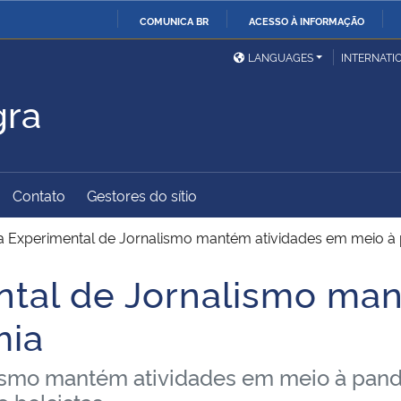
COMUNICA BR
ACESSO À INFORMAÇÃO
Ministério da Defesa
Ministério das Relações
Mini
IR
LANGUAGES
INTERNATI
Exteriores
PARA
gra
O
Ministério da Cidadania
Ministério da Saúde
Mini
CONTEÚDO
Contato
Gestores do sítio
Ministério do
Controladoria-Geral da
Mini
Desenvolvimento Regional
União
Famí
a Experimental de Jornalismo mantém atividades em meio à
Hum
tal de Jornalismo man
Advocacia-Geral da União
Banco Central do Brasil
Plan
mia
ismo mantém atividades em meio à pande