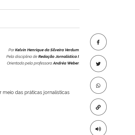
Por
Kelvin Henrique da Silveira Verdum
.
Pela disciplina de
Redação Jornalística I
.
Orientado pela professora
Andréa Weber
.
meio das práticas jornalísticas
Copiar para áre