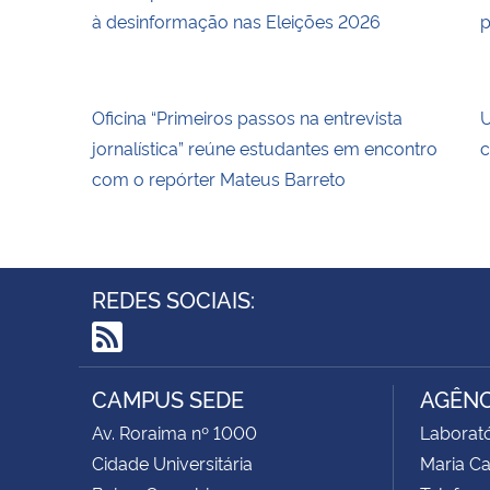
à desinformação nas Eleições 2026
p
Oficina “Primeiros passos na entrevista
U
jornalística” reúne estudantes em encontro
c
com o repórter Mateus Barreto
REDES SOCIAIS:
RSS
CAMPUS SEDE
AGÊNC
Av. Roraima nº 1000
Laborató
Cidade Universitária
Maria C