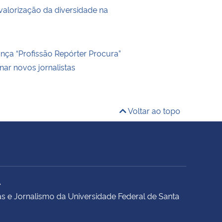
lorização da diversidade na
ança “Profissão Repórter Procura”
nar novos jornalistas
Voltar ao topo
A
s e Jornalismo da Universidade Federal de Santa