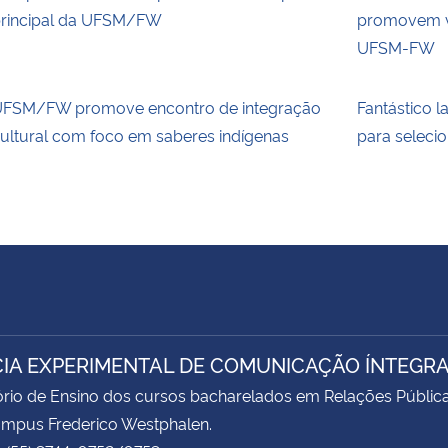
rincipal da UFSM/FW
promovem va
UFSM-FW
FSM/FW promove encontro de integração
Fantástico l
ultural com foco em saberes indígenas
para selecio
IA EXPERIMENTAL DE COMUNICAÇÃO ÍNTEGR
rio de Ensino dos cursos bacharelados em Relações Pública
ampus Frederico Westphalen.