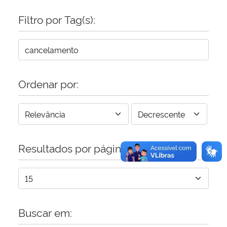
Filtro por Tag(s):
Secretaria-Geral
Secretaria de Governo
Gabinete de Segurança Institucional
Ordenar por:
Advocacia-Geral da União
Banco Central do Brasil
Resultados por página:
Planalto
Buscar em: