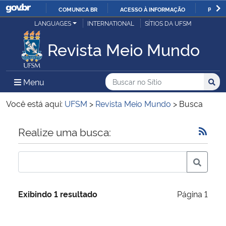
COMUNICA BR
ACESSO À INFORMAÇÃO
PARTI
Casa Civil
LANGUAGES
INTERNATIONAL
SÍTIOS DA UFSM
IR
PARA
Revista Meio Mundo
Ministério da Justiça e Segurança Pública
O
CONTEÚDO
Ministério da Defesa
Buscar no no Sítio
Busca
Busca:
Menu Principal do Sítio
Menu
Busc
Ministério das Relações Exteriores
Você está aqui:
UFSM
>
Revista Meio Mundo
>
Busca
Ministério da Economia
Início do conteúdo
Realize uma busca:
Ministério da Infraestrutura
Ministério da Agricultura, Pecuária e Abastecimento
Exibindo 1 resultado
Página 1
Ministério da Educação