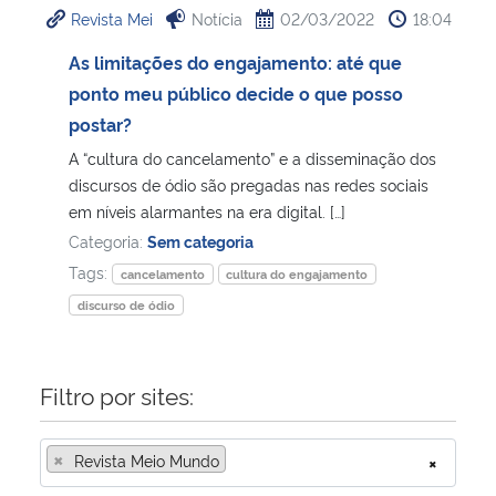
Revista Mei
Notícia
02/03/2022
18:04
Ministério da Cidadania
As limitações do engajamento: até que
Ministério da Saúde
ponto meu público decide o que posso
postar?
Ministério de Minas e Energia
A “cultura do cancelamento” e a disseminação dos
discursos de ódio são pregadas nas redes sociais
Ministério da Ciência, Tecnologia, Inovações e Comunicações
em níveis alarmantes na era digital. […]
Categoria:
Sem categoria
Ministério do Meio Ambiente
Tags:
cancelamento
cultura do engajamento
discurso de ódio
Ministério do Turismo
Ministério do Desenvolvimento Regional
Filtro por sites:
Controladoria-Geral da União
×
Revista Meio Mundo
×
Ministério da Mulher, da Família e dos Direitos Humanos