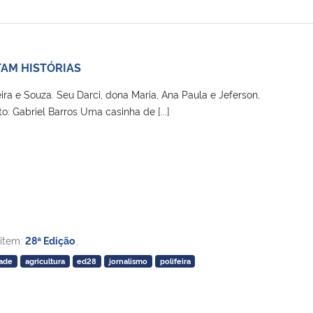
TAM HISTÓRIAS
eira e Souza. Seu Darci, dona Maria, Ana Paula e Jeferson,
o: Gabriel Barros Uma casinha de [...]
 item:
28ª Edição
,
ade
agricultura
ed28
jornalismo
polifeira