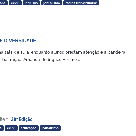
ade
ed28
inclusão
jornalismo
rádios universitárias
E DIVERSIDADE
 sala de aula, enquanto alunos prestam atenção e a bandeira
Ilustração: Amanda Rodrigues Em meio [...]
 item:
28ª Edição
,
e
ed28
educação
jornalismo