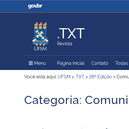
Casa Civil
Ministério da Justiça e
Segurança Pública
.TXT
Ministério da Agricultura,
Ministério da Educação
Revista
Pecuária e Abastecimento
Menu Principal do Sítio
Menu
Página Inicial
Contato
Todas 
Ministério do Meio Ambiente
Ministério do Turismo
Você está aqui:
UFSM
>
.TXT
>
28ª Edição
>
Comu
Início do conteúdo
Categoria:
Comuni
Secretaria de Governo
Gabinete de Segurança
Institucional