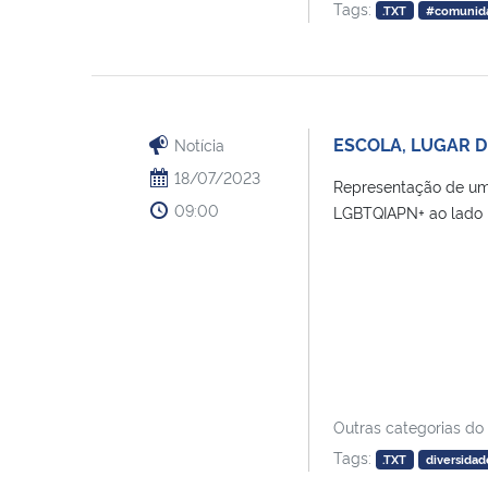
Tags:
.TXT
#comunid
ESCOLA, LUGAR D
Notícia
18/07/2023
Representação de uma
09:00
LGBTQIAPN+ ao lado | 
Outras categorias do
Tags:
.TXT
diversidad