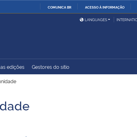
COMUNICA BR
ACESSO À INFORMAÇÃO
Ministério da Defesa
Ministério das Relações
Mini
IR
LANGUAGES
INTERNATI
Exteriores
PARA
O
Ministério da Cidadania
Ministério da Saúde
Mini
CONTEÚDO
as edições
Gestores do sítio
Ministério do
Controladoria-Geral da
Mini
Desenvolvimento Regional
União
Famí
nidade
Hum
dade
Advocacia-Geral da União
Banco Central do Brasil
Plan