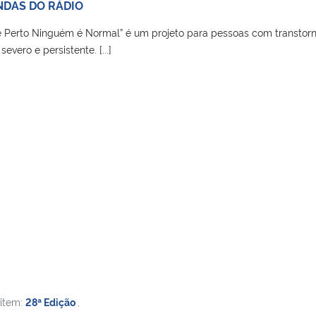
NDAS DO RÁDIO
e Perto Ninguém é Normal” é um projeto para pessoas com transtor
evero e persistente. [...]
 item:
28ª Edição
,