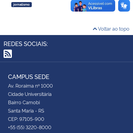
jornalismo
Secretaria-Geral
Voltar ao topo
Secretaria de Governo
REDES SOCIAIS:
Gabinete de Segurança Institucional
RSS
Advocacia-Geral da União
CAMPUS SEDE
Banco Central do Brasil
Av. Roraima nº 1000
Planalto
Cidade Universitária
Bairro Camobi
Santa Maria - RS
CEP: 97105-900
+55 (55) 3220-8000