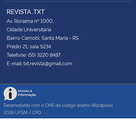
REVISTA .TXT
Av. Roraima nº 1000,
Cidade Universitária
Bairro Camobi, Santa Maria - RS
Prédio 21, sala 5234
Telefone: (55) 3220 8487
E-mail: txt.revista@gmail.com
Acesso à
Informação
Desenvolvido com o CMS de código aberto
Wordpress
2026
UFSM
/
CPD