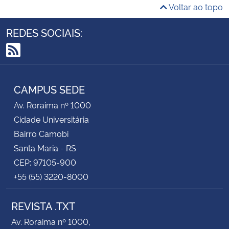
Voltar ao topo
Secretaria-Geral
REDES SOCIAIS:
Secretaria de Governo
RSS
Gabinete de Segurança Institucional
CAMPUS SEDE
Av. Roraima nº 1000
Advocacia-Geral da União
Cidade Universitária
Banco Central do Brasil
Bairro Camobi
Santa Maria - RS
Planalto
CEP: 97105-900
+55 (55) 3220-8000
REVISTA .TXT
Av. Roraima nº 1000,