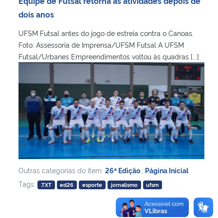
Equipe de Futsal retorna às atividades depois de
Ministério da Cidadania
dois anos
UFSM Futsal antes do jogo de estreia contra o Canoas.
Ministério da Saúde
Foto: Assessoria de Imprensa/UFSM Futsal A UFSM
Futsal/Urbanes Empreendimentos voltou às quadras [...]
Ministério de Minas e Energia
Ministério da Ciência, Tecnologia, Inovações e Comunicações
Ministério do Meio Ambiente
Ministério do Turismo
Ministério do Desenvolvimento Regional
Outras categorias do item:
26ª Edição
,
Página Inicial
Tags:
.TXT
ed26
esporte
jornalismo
ufsm
Controladoria-Geral da União
Ministério da Mulher, da Família e dos Direitos Humanos