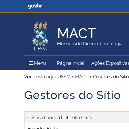
Casa Civil
Ministério da Justiça e
Segurança Pública
MACT
Ministério da Agricultura,
Ministério da Educação
Museu Arte Ciência Tecnologia
Pecuária e Abastecimento
Menu Principal do Sítio
Menu
Página Inicial
Ações Expositiva
Ministério do Meio Ambiente
Ministério do Turismo
Você está aqui:
UFSM
>
MACT
>
Gestores do Sítio
Gestores do Sítio
Início do conteúdo
Secretaria de Governo
Gabinete de Segurança
Institucional
Cristina Landerdahl Dalla Costa
Evandro Bertol