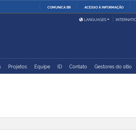
COMUNICA BR
ACESSO À INFORMAÇÃO
Ministério da Defesa
Ministério das Relações
Mini
IR
LANGUAGES
INTERNATI
Exteriores
PARA
O
Ministério da Cidadania
Ministério da Saúde
Mini
CONTEÚDO
s
Projetos
Equipe
ID
Contato
Gestores do sítio
Ministério do
Controladoria-Geral da
Mini
Desenvolvimento Regional
União
Famí
Hum
Advocacia-Geral da União
Banco Central do Brasil
Plan