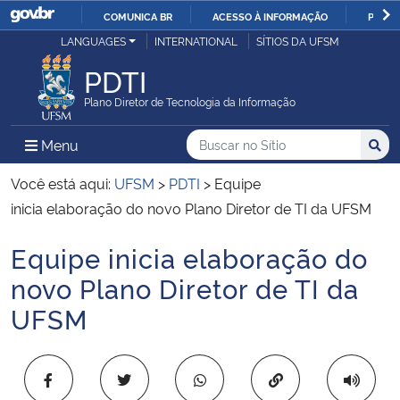
COMUNICA BR
ACESSO À INFORMAÇÃO
PARTI
Casa Civil
LANGUAGES
INTERNATIONAL
SÍTIOS DA UFSM
IR
PARA
PDTI
Ministério da Justiça e Segurança Pública
O
Plano Diretor de Tecnologia da Informação
CONTEÚDO
Ministério da Defesa
Buscar no no Sítio
Busca
Busca:
Menu Principal do Sítio
Menu
Busc
Ministério das Relações Exteriores
Você está aqui:
UFSM
>
PDTI
>
Equipe
inicia elaboração do novo Plano Diretor de TI da UFSM
Ministério da Economia
Equipe inicia elaboração do
Início do conteúdo
Ministério da Infraestrutura
novo Plano Diretor de TI da
UFSM
Ministério da Agricultura, Pecuária e Abastecimento
Ministério da Educação
Copiar para área 