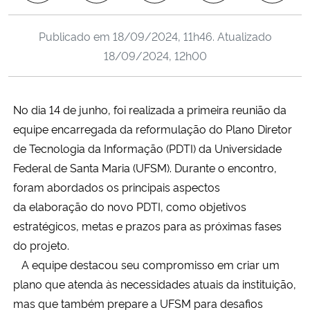
Ministério da Cidadania
Publicado em
18/09/2024, 11h46
. Atualizado
Ministério da Saúde
18/09/2024, 12h00
Ministério de Minas e Energia
No dia 14 de junho, foi realizada a primeira reunião da
Ministério da Ciência, Tecnologia, Inovações e Comunicações
equipe encarregada da reformulação do Plano Diretor
de Tecnologia da Informação (
PDTI
) da Universidade
Ministério do Meio Ambiente
Federal de Santa Maria (UFSM). Durante o encontro,
foram abordados os principais aspectos
Ministério do Turismo
da
elaboração
do novo
PDTI
, como objetivos
estratégicos, metas e prazos para as próximas fases
Ministério do Desenvolvimento Regional
do projeto.
A equipe destacou seu compromisso em criar um
Controladoria-Geral da União
plano que atenda às necessidades atuais da instituição,
mas que também prepare a UFSM para desafios
Ministério da Mulher, da Família e dos Direitos Humanos