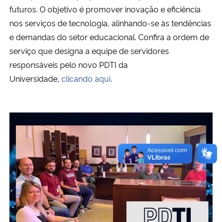
futuros. O objetivo é promover inovação e eficiência
nos serviços de tecnologia, alinhando-se às tendências
Secretaria-Geral
e demandas do setor educacional. Confira a ordem de
Secretaria de Governo
serviço que designa a equipe de servidores
responsáveis pelo novo
PDTI
da
Gabinete de Segurança Institucional
Universidade,
clicando aqui
.
Advocacia-Geral da União
Banco Central do Brasil
Planalto