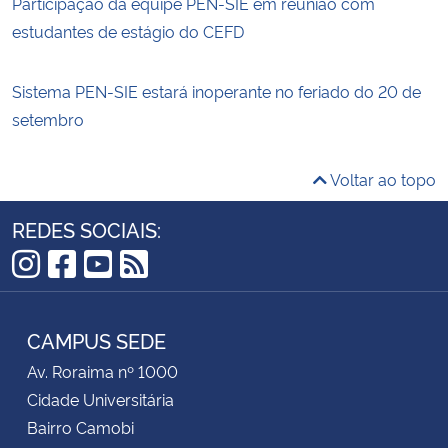
Participação da equipe PEN-SIE em reunião com
estudantes de estágio do CEFD
Sistema PEN-SIE estará inoperante no feriado do 20 de
setembro
Voltar ao topo
REDES SOCIAIS:
Instagram
Facebook
YouTube
RSS
CAMPUS SEDE
Av. Roraima nº 1000
Cidade Universitária
Bairro Camobi