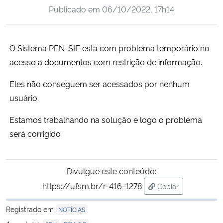
Publicado em
06/10/2022, 17h14
Ministério da Cidadania
Ministério da Saúde
O Sistema PEN-SIE esta com problema temporário no
acesso a documentos com restrição de informação.
Ministério de Minas e Energia
Eles não conseguem ser acessados por nenhum
Ministério da Ciência, Tecnologia, Inovações e Comunicações
usuário.
Ministério do Meio Ambiente
Estamos trabalhando na solução e logo o problema
será corrigido
Ministério do Turismo
Ministério do Desenvolvimento Regional
Divulgue este conteúdo:
https://ufsm.br/r-416-1278
Copiar
Controladoria-Geral da União
para área de trans
Registrado em
NOTÍCIAS
Ministério da Mulher, da Família e dos Direitos Humanos