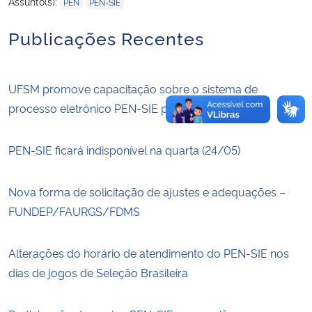
,
Assunto(s):
PEN
PEN-SIE
Publicações Recentes
Secretaria-Geral
Secretaria de Governo
UFSM promove capacitação sobre o sistema de
Gabinete de Segurança Institucional
processo eletrônico PEN-SIE para servidores
Advocacia-Geral da União
PEN-SIE ficará indisponível na quarta (24/05)
Banco Central do Brasil
Nova forma de solicitação de ajustes e adequações –
FUNDEP/FAURGS/FDMS
Planalto
Alterações do horário de atendimento do PEN-SIE nos
dias de jogos de Seleção Brasileira