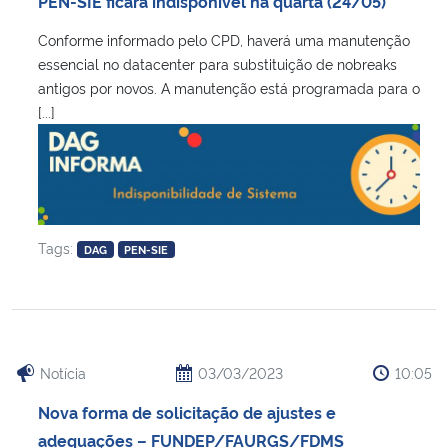
PEN-SIE ficará indisponível na quarta (24/05)
Ministério da Cidadania
Conforme informado pelo CPD, haverá uma manutenção
essencial no datacenter para substituição de nobreaks
Ministério da Saúde
antigos por novos. A manutenção está programada para o
[...]
Ministério de Minas e Energia
Ministério da Ciência, Tecnologia, Inovações e Comunicações
Ministério do Meio Ambiente
Tags:
DAG
PEN-SIE
Ministério do Turismo
Ministério do Desenvolvimento Regional
Notícia
03/03/2023
10:05
Controladoria-Geral da União
Nova forma de solicitação de ajustes e
adequações – FUNDEP/FAURGS/FDMS
Ministério da Mulher, da Família e dos Direitos Humanos