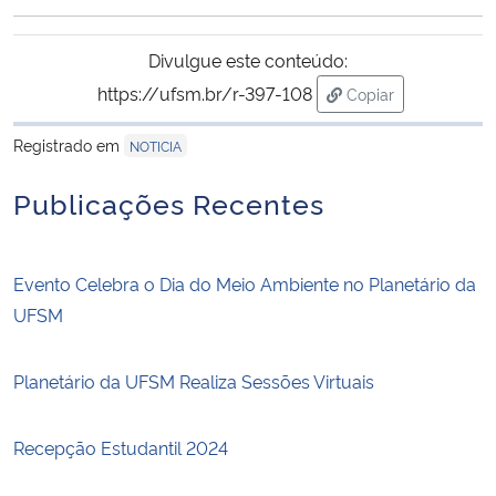
Ministério da Cidadania
Divulgue este conteúdo:
Ministério da Saúde
https://ufsm.br/r-397-108
Copiar
para área de trans
Ministério de Minas e Energia
Registrado em
NOTICIA
Publicações Recentes
Ministério da Ciência, Tecnologia, Inovações e Comunicações
Ministério do Meio Ambiente
Evento Celebra o Dia do Meio Ambiente no Planetário da
UFSM
Ministério do Turismo
Ministério do Desenvolvimento Regional
Planetário da UFSM Realiza Sessões Virtuais
Controladoria-Geral da União
Recepção Estudantil 2024
Ministério da Mulher, da Família e dos Direitos Humanos