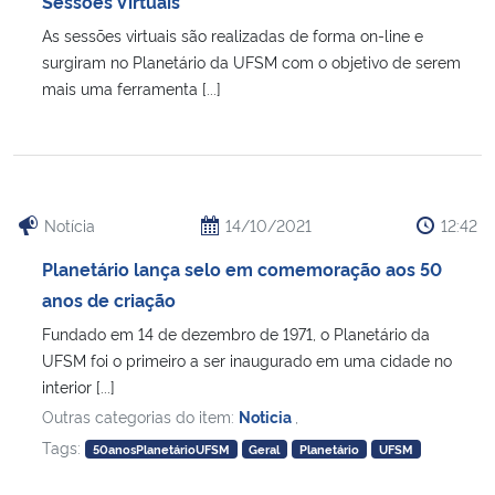
Sessões Virtuais
Ministério da Cidadania
As sessões virtuais são realizadas de forma on-line e
surgiram no Planetário da UFSM com o objetivo de serem
Ministério da Saúde
mais uma ferramenta [...]
Ministério de Minas e Energia
Ministério da Ciência, Tecnologia, Inovações e Comunicações
Notícia
14/10/2021
12:42
Ministério do Meio Ambiente
Planetário lança selo em comemoração aos 50
anos de criação
Ministério do Turismo
Fundado em 14 de dezembro de 1971, o Planetário da
UFSM foi o primeiro a ser inaugurado em uma cidade no
Ministério do Desenvolvimento Regional
interior [...]
Outras categorias do item:
Noticia
,
Controladoria-Geral da União
Tags:
50anosPlanetárioUFSM
Geral
Planetário
UFSM
Ministério da Mulher, da Família e dos Direitos Humanos