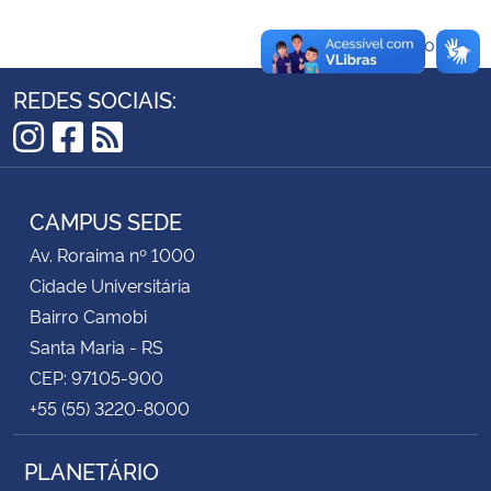
Voltar ao topo
Secretaria-Geral
REDES SOCIAIS:
Secretaria de Governo
Instagram
Facebook
RSS
Gabinete de Segurança Institucional
CAMPUS SEDE
Advocacia-Geral da União
Av. Roraima nº 1000
Cidade Universitária
Banco Central do Brasil
Bairro Camobi
Planalto
Santa Maria - RS
CEP: 97105-900
+55 (55) 3220-8000
PLANETÁRIO