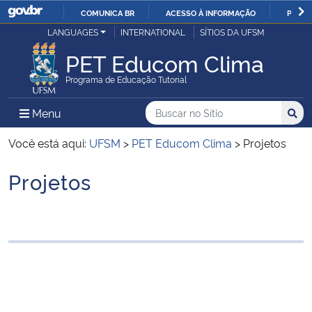
COMUNICA BR
ACESSO À INFORMAÇÃO
PARTI
Casa Civil
LANGUAGES
INTERNATIONAL
SÍTIOS DA UFSM
IR
PARA
PET Educom Clima
Ministério da Justiça e Segurança Pública
O
Programa de Educação Tutorial
CONTEÚDO
Ministério da Defesa
Buscar no no Sítio
Busca
Busca:
Menu Principal do Sítio
Menu
Busc
Ministério das Relações Exteriores
Você está aqui:
UFSM
>
PET Educom Clima
>
Projetos
Projetos
Ministério da Economia
Início do conteúdo
Ministério da Infraestrutura
Ministério da Agricultura, Pecuária e Abastecimento
Ministério da Educação