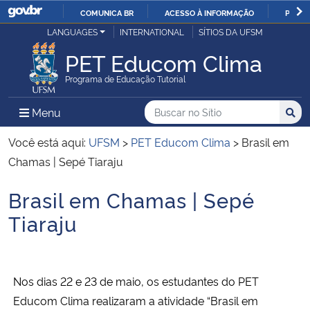
COMUNICA BR
ACESSO À INFORMAÇÃO
PARTI
Casa Civil
LANGUAGES
INTERNATIONAL
SÍTIOS DA UFSM
IR
PARA
PET Educom Clima
Ministério da Justiça e Segurança Pública
O
Programa de Educação Tutorial
CONTEÚDO
Ministério da Defesa
Buscar no no Sítio
Busca
Busca:
Menu Principal do Sítio
Menu
Busc
Ministério das Relações Exteriores
Você está aqui:
UFSM
>
PET Educom Clima
>
Brasil em
Chamas | Sepé Tiaraju
Ministério da Economia
Brasil em Chamas | Sepé
Início do conteúdo
Ministério da Infraestrutura
Tiaraju
Ministério da Agricultura, Pecuária e Abastecimento
Nos dias 22 e 23 de maio, os estudantes do PET
Ministério da Educação
Educom Clima realizaram a atividade “Brasil em