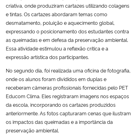
criativa, onde produziram cartazes utilizando colagens
e tintas. Os cartazes abordaram temas como
Secretaria-Geral
desmatamento, poluição e aquecimento global,
Secretaria de Governo
expressando o posicionamento dos estudantes contra
as queimadas e em defesa da preservação ambiental.
Gabinete de Segurança Institucional
Essa atividade estimulou a reflexão crítica e a
expressão artística dos participantes.
Advocacia-Geral da União
No segundo dia, foi realizada uma oficina de fotografia,
onde os alunos foram divididos em duplas e
Banco Central do Brasil
receberam câmeras profissionais fornecidas pelo PET
Planalto
Educom Clima. Eles registraram imagens nos espaços
da escola, incorporando os cartazes produzidos
anteriormente. As fotos capturaram cenas que ilustram
os impactos das queimadas e a importância da
preservação ambiental.