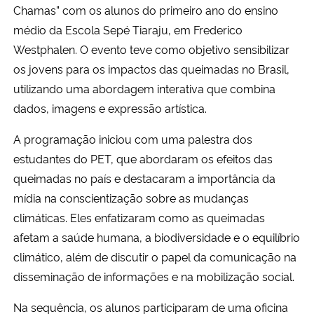
Chamas” com os alunos do primeiro ano do ensino
Ministério da Cidadania
médio da Escola Sepé Tiaraju, em Frederico
Westphalen. O evento teve como objetivo sensibilizar
Ministério da Saúde
os jovens para os impactos das queimadas no Brasil,
Ministério de Minas e Energia
utilizando uma abordagem interativa que combina
dados, imagens e expressão artística.
Ministério da Ciência, Tecnologia, Inovações e Comunicações
A programação iniciou com uma palestra dos
estudantes do PET, que abordaram os efeitos das
Ministério do Meio Ambiente
queimadas no país e destacaram a importância da
mídia na conscientização sobre as mudanças
Ministério do Turismo
climáticas. Eles enfatizaram como as queimadas
Ministério do Desenvolvimento Regional
afetam a saúde humana, a biodiversidade e o equilíbrio
climático, além de discutir o papel da comunicação na
Controladoria-Geral da União
disseminação de informações e na mobilização social.
Na sequência, os alunos participaram de uma oficina
Ministério da Mulher, da Família e dos Direitos Humanos